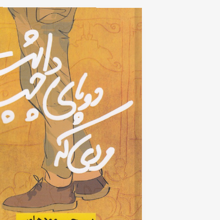
5
based
on
customer
rating