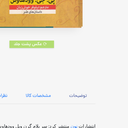
عکس پشت جلد
توضیحات
مشخصات کالا
نظرا
انتشارات
نون
منتشر کرد: سر پلام گرن ویل وودهاوس