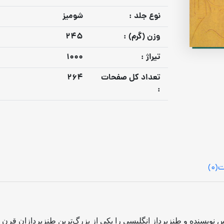
نوع جلد :
شومیز
وزن (گرم) :
245
تيراژ :
1000
تعداد كل صفحات
264
:
ت
(0)
 نویسنده و طنزپرداز انگلیسی را یکی از بزرگ‌ترین طنزپردازان قرن 