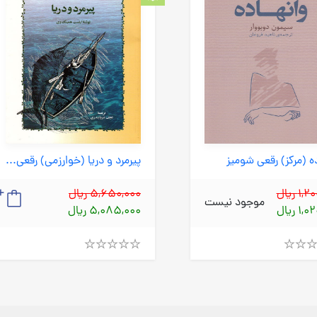
ه (مرکز) رقعی شومیز
پیرمرد و دریا (خوارزمی) رقعی شومیز
1 ریال
5,650,000 ریال
موجود نیست
1 ریال
5,085,000 ریال
Rated
4.00
out
of
5