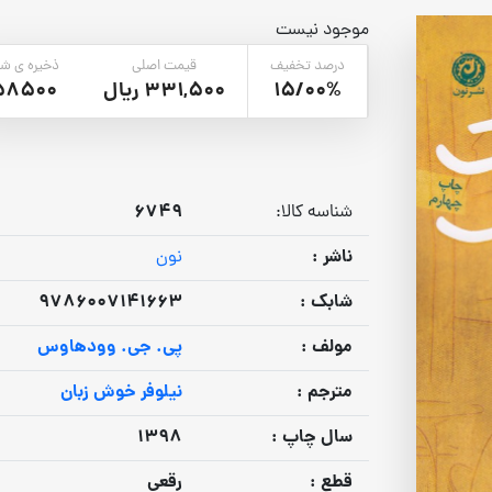
موجود نیست
درصد تخفیف
قیمت اصلی
ذخیره ی شم
15/00%
331,500 ریال
58500
6749
شناسه کالا:
ناشر :
نون
شابک :
9786007141663
مولف :
پی. جی. وودهاوس
مترجم :
نیلوفر خوش زبان
سال چاپ :
1398
قطع :
رقعی