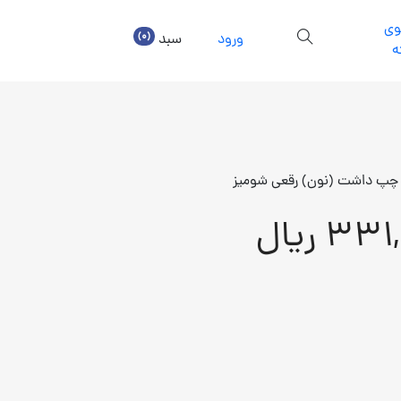
ی
(0)
ورود
سبد
ه
 چپ داشت (نون) رقعی شومیز
3 ریال