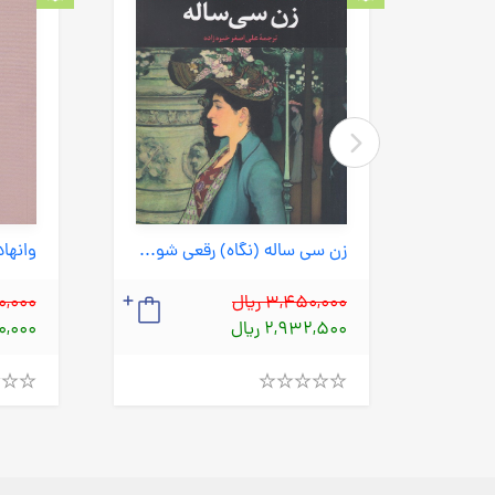
گتسبی بزرگ (امیرکبیر) رقعی شومیز
زن سی ساله (نگاه) رقعی شومیز
وانهاد
3,450,000 ریال
,200,000
2,932,500 ریال
,020,000
Rated
Rated
4.00
4.00
out
out
of
of
5
5