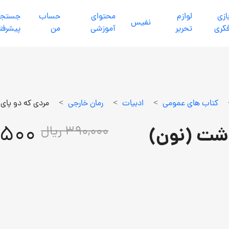
ازي
لوازم
محتواي
حساب
جستجو
نفيس
كري
تحرير
آموزشي
من
پیشرفت
كتاب هاي عمومي
>
ادبيات
>
رمان خارجي
>
مردی که دو پای
31,500
شت (نون)
390,000 ریال