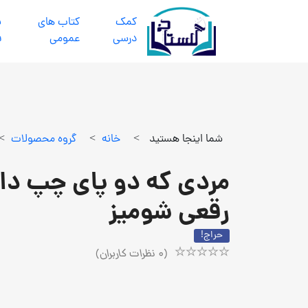
كمك
كتاب هاي
ب
درسي
عمومي
ف
شما اینجا هستید
>
خانه
>
گروه محصولات
>
مردی که دو پای چپ دا
رقعی شومیز
حراج!
(
0
نظرات کاربران)
Rated
1
5.00
out
of