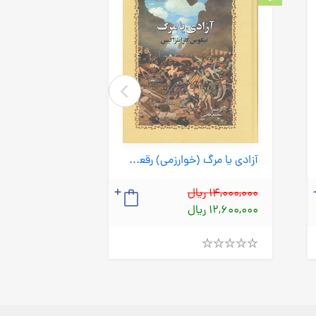
آزادی یا مرگ (خوارزمی) رقعی سلفون
14,000,000 ریال
4,790,000 ریال
12,600,000 ریال
4,311,000 ریال
Rated
Rated
4.00
4.00
out
out
of
of
5
5