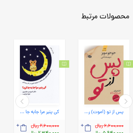
محصولات مرتبط
پس از تو (آموت) رقعی شومیز
کی پنیر مرا جابه جا کرد؟ (ذهن آویز) رقعی شومیز
6,600,000 ریال
2,600,000 ریال