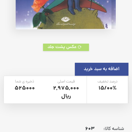
عکس پشت جلد
اضافه به سبد خرید
درصد تخفیف
قیمت اصلی
ذخیره ی شما
525000
2,975,000
15/00%
ریال
603
شناسه کالا: