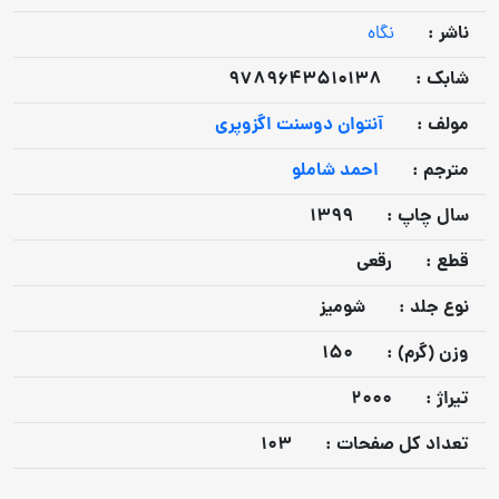
ناشر :
نگاه
شابک :
9789643510138
مولف :
آنتوان دوسنت اگزوپری
مترجم :
احمد شاملو
سال چاپ :
1399
قطع :
رقعی
نوع جلد :
شومیز
وزن (گرم) :
150
تيراژ :
2000
تعداد كل صفحات :
103