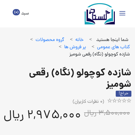
(0)
سبد
شما اینجا هستید
>
خانه
>
گروه محصولات
>
كتاب هاي عمومي
>
پر فروش ها
>
شازده کوچولو (نگاه) رقعی شومیز
شازده کوچولو (نگاه) رقعی
شومیز
حراج!
(
0
نظرات کاربران)
Rated
1
2,975,000 ریال
3,500,000 ریال
5.00
out
of
5
based