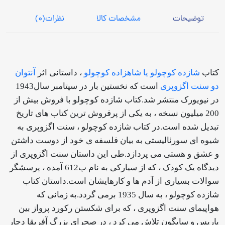
توضیحات
مشخصات کالا
نظرات
(0)
کتاب
شازده کوچولو یا شاهزاده کوچولو
، داستانی اثر
آنتوان
دو سنت اگزوپری
است که نخستین بار در سپتامبر سال1943
در نیویورک منتشر شد.کتاب شازده کوچولو با فروش بیش از
200 میلیون نسخه ، به یکی از پرفروش ترین کتاب های تاریخ
تبدیل شده است.در کتاب شازده کوچولو ، سنت اگزوپری به
شیوه ای سورئالیستی به بیان فلسفه ی خود از دوست داشتن
و عشق و هستی می پردازد.طی این داستان سنت اگزوپری از
دیدگاه یک کودک ، که از سیارکی به نام ب612 آمده ، پرسشگر
سوالات بسیاری از آدم ها و کارهایشان است.داستان کتاب
شازده کوچولو ، به سال 1935 برمی گردد.به زمانی که
هواپیمای سنت اگزوپری ، که برای شکستن رکورد پرواز بین
پاریس و سایگون تلاش می کرد ، در صحرای بزرگ آفریقا دچار