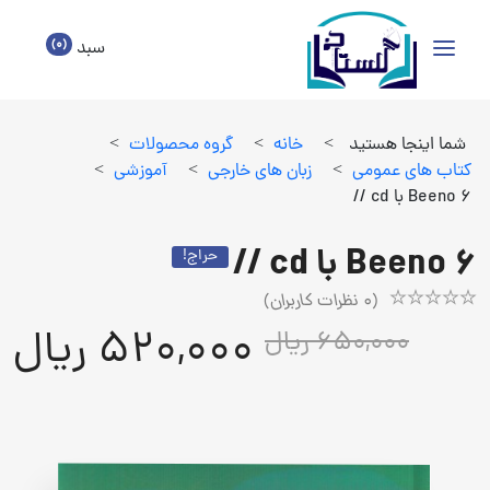
(0)
سبد
شما اینجا هستید
>
خانه
>
گروه محصولات
>
كتاب هاي عمومي
>
زبان هاي خارجي
>
آموزشي
>
Beeno 6 با cd //
Beeno 6 با cd //
حراج!
(
0
نظرات کاربران)
Rated
1
520,000 ریال
650,000 ریال
5.00
out
of
5
based
on
customer
rating