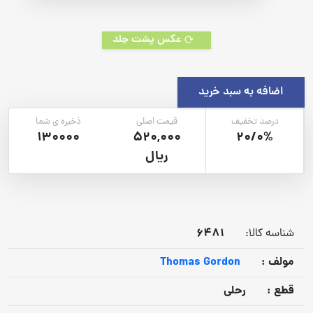
عکس پشت جلد
اضافه به سبد خرید
درصد تخفیف
قیمت اصلی
ذخیره ی شما
130000
520,000
20/0%
ریال
6481
شناسه کالا:
مولف :
Thomas Gordon
قطع :
رحلی