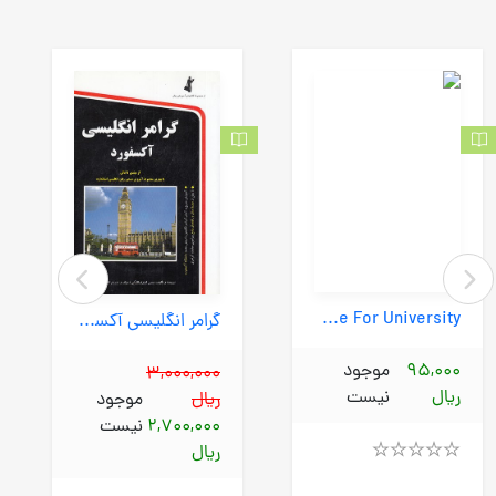
A General English Course For University - بیرجندی (سپاهان) وزیری شومیز با cd
گرامر انگلیسی آکسفورد (استاندارد) رقعی شومیز
95,000
موجود
3,000,000
ریال
نیست
ریال
موجود
2,700,000
نیست
ریال
Rated
4.00