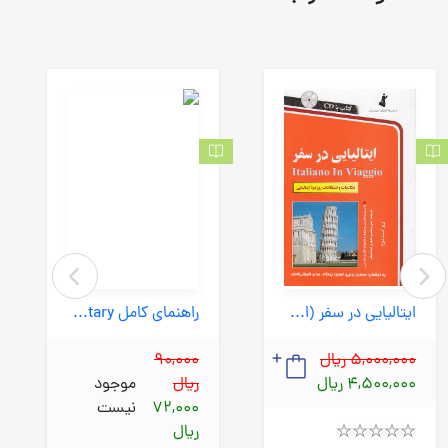
ایتالیایی در سفر (استاندارد) رقعی شومیز با cd
راهنمای کامل select readings elementary ویرایش 2 //
5,000,000 ریال
90,000
4,500,000 ریال
ریال
موجود
72,000
نیست
ریال