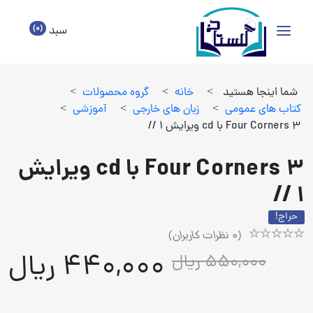
(0)
سبد
شما اینجا هستید
>
خانه
>
گروه محصولات
>
كتاب هاي عمومي
>
زبان هاي خارجي
>
آموزشي
>
Four Corners 3 با cd ویرایش 1 //
Four Corners 3 با cd ویرایش
1 //
حراج!
(
0
نظرات کاربران)
Rated
1
440,000 ریال
550,000 ریال
5.00
out
of
5
based