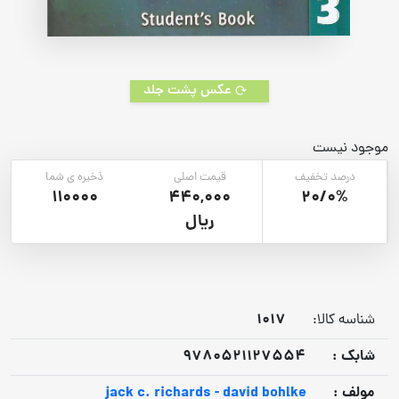
عکس پشت جلد
موجود نیست
درصد تخفیف
قیمت اصلی
ذخیره ی شما
110000
440,000
20/0%
ریال
1017
شناسه کالا:
شابک :
9780521127554
مولف :
jack c. richards - david bohlke