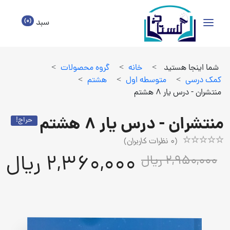
(0)
سبد
شما اینجا هستید
>
خانه
>
گروه محصولات
>
كمك درسي
>
متوسطه اول
>
هشتم
>
منتشران - درس یار 8 هشتم
منتشران - درس یار 8 هشتم
حراج!
(
0
نظرات کاربران)
Rated
1
2,360,000 ریال
2,950,000 ریال
5.00
out
of
5
based
on
customer
rating