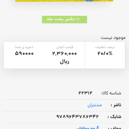
عکس پشت جلد
موجود نیست
درصد تخفیف
قیمت اصلی
ذخیره ی شما
590000
2,360,000
20/0%
ریال
22312
شناسه کالا:
ناشر :
منتشران
شابک :
9789643786342
مولف :
گروه مولفان