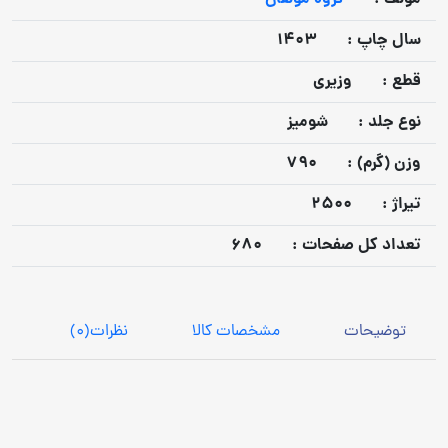
سال چاپ :
1403
قطع :
وزیری
نوع جلد :
شومیز
وزن (گرم) :
790
تيراژ :
2500
تعداد كل صفحات :
680
توضیحات
مشخصات کالا
نظرات
(0)