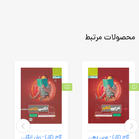
محصولات مرتبط
گاج (کار) - عربی دهم ریاضی تجربی 97
گاج (کار) - زبان انگلیسی یازدهم 99