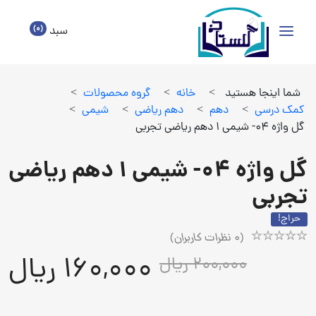
(0)
سبد
شما اینجا هستید
>
خانه
>
گروه محصولات
>
كمك درسي
>
دهم
>
دهم رياضي
>
شيمي
>
گل واژه 04- شیمی 1 دهم ریاضی تجربی
گل واژه 04- شیمی 1 دهم ریاضی
تجربی
حراج!
(
0
نظرات کاربران)
Rated
1
160,000 ریال
200,000 ریال
5.00
out
of
5
based