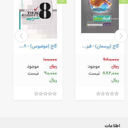
گاج (پرسمان) - فیزیک یازدهم ریاضی 1400
گاج (موضوعی) - Tick 8 عربی
100,000
980,000
ریال
موجود
ریال
موجود
882,000
نیست
90,000
نیست
ریال
ریال
Rated
Rated
4.00
4.00
out
out
of
of
5
5
اطلاعات