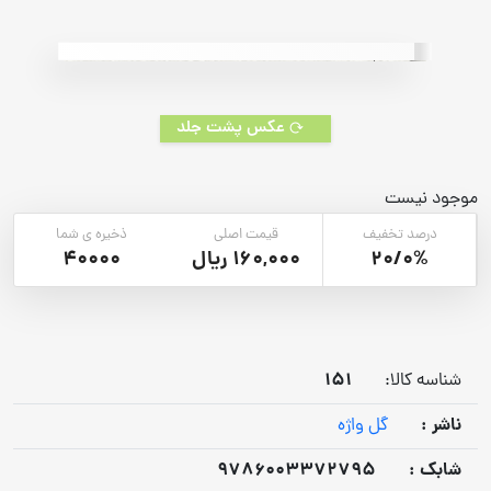
on
customer
rating
عکس پشت جلد
موجود نیست
درصد تخفیف
قیمت اصلی
ذخیره ی شما
20/0%
160,000 ریال
40000
151
شناسه کالا:
ناشر :
گل واژه
شابک :
9786003372795