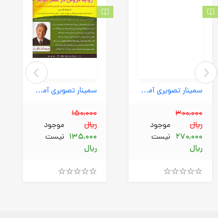
سمینار تصویری آموزشی چرا پولدارها هر روز پولدارتر می شوند (دیدمثبت) جعبه ای
سمینار تصویری آموزشی روابط فروش در عصر جدید (دیدمثبت) جعبه ای
150,000
300,000
ریال
موجود
ریال
موجود
270,000
نیست
135,000
نیست
ریال
ریال
Rated
Rated
4.00
4.00
out
out
of
of
5
5