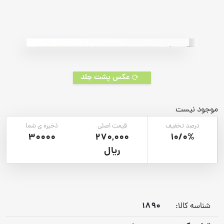
5
based
on
customer
rating
عکس پشت جلد
موجود نیست
درصد تخفیف
قیمت اصلی
ذخیره ی شما
30000
270,000
10/0%
ریال
1890
شناسه کالا: