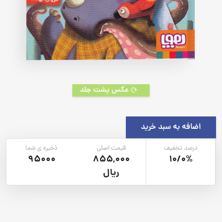
عکس پشت جلد
اضافه به سبد خرید
درصد تخفیف
قیمت اصلی
ذخیره ی شما
95000
855,000
10/0%
ریال