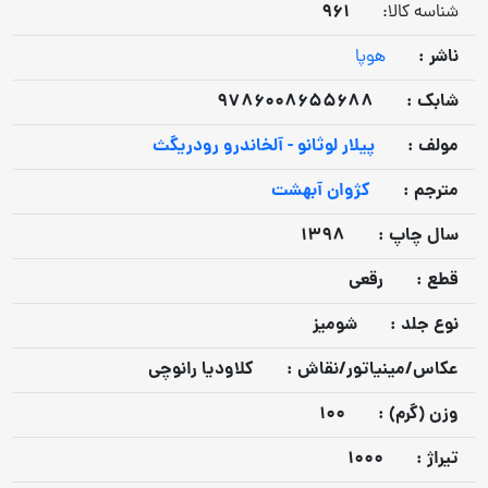
961
شناسه کالا:
ناشر :
هوپا
شابک :
9786008655688
مولف :
پیلار لوثانو - آلخاندرو رودریگث
مترجم :
کژوان آبهشت
سال چاپ :
1398
قطع :
رقعی
نوع جلد :
شومیز
عكاس/مينياتور/نقاش :
کلاودیا رانوچی
وزن (گرم) :
100
تيراژ :
1000