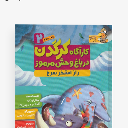
of
5
based
on
customer
rating