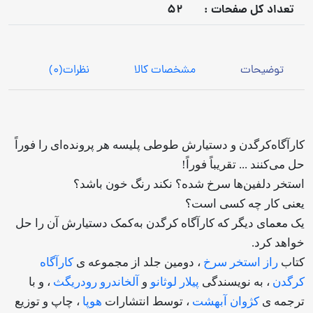
تعداد كل صفحات :
52
توضیحات
مشخصات کالا
نظرات
(0)
کارآگاه‌کرگدن و دستیارش طوطی‌ پلیسه هر پرونده‌ای را فوراً
حل می‌کنند ... تقریباً فوراً!
استخر دلفین‌ها سرخ شده؟ نکند رنگ خون باشد؟
یعنی کار چه کسی است؟
یک معمای دیگر که کارآگاه‌ کرگدن به‌کمک دستیارش آن را حل
خواهد کرد.
کتاب
راز استخر سرخ
، دومین جلد از مجموعه ی
کارآگاه
کرگدن
، به نویسندگی
پیلار لوثانو
و
آلخاندرو رودریگث
، و با
ترجمه ی
کژوان آبهشت
، توسط انتشارات
هوپا
، چاپ و توزیع