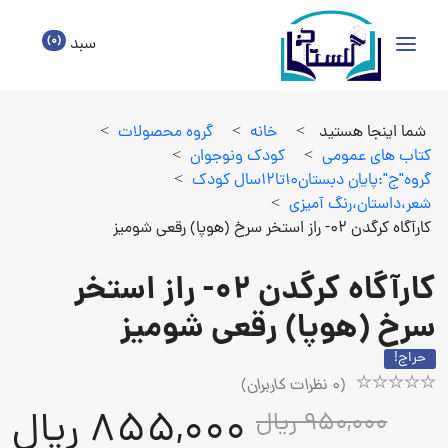
(0)
سبد
شما اینجا هستید
>
خانه
>
گروه محصولات
>
كتاب هاي عمومي
>
كودك ونوجوان
>
گروه"ج":پايان دبستان10تا12سال كودك
>
شعر،داستان،رنگ آميزي
>
کارآگاه کرگدن 02- راز استخر سرخ (هوپا) رقعی شومیز
کارآگاه کرگدن 02- راز استخر
سرخ (هوپا) رقعی شومیز
حراج!
(
0
نظرات کاربران)
Rated
1
855,000 ریال
950,000 ریال
5.00
out