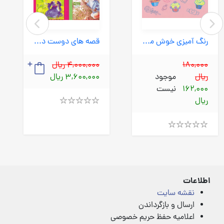
رنگ آمیزی خوش مزه (بنفشه) رحلی شومیز
قصه های دوست داشتنی دنیا 20 جلدی (بنفشه) 1/8 قابدار
180,000
4,000,000 ریال
ریال
موجود
3,600,000 ریال
162,000
نیست
ریال
Rated
4.00
out
of
Rated
5
4.00
out
of
5
اطلاعات
نقشه سایت
ارسال و بازگرداندن
اعلامیه حفظ حریم خصوصی