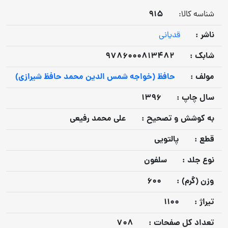
915
شناسه کالا:
ناشر :
قدیانی
شابک :
9786000813482
مولف :
حافظ (خواجه شمس الدین محمد حافظ شیرازی)
سال چاپ :
1396
به كوشش و تصحيح :
علی محمد رفیعی
قطع :
پالتویی
نوع جلد :
سلفون
وزن (گرم) :
600
تيراژ :
1100
تعداد كل صفحات :
708