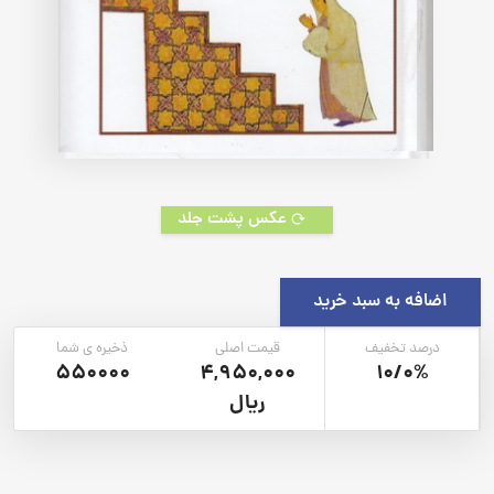
عکس پشت جلد
اضافه به سبد خرید
درصد تخفیف
قیمت اصلی
ذخیره ی شما
550000
4,950,000
10/0%
ریال