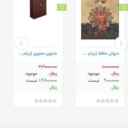
دیوان حافظ (پیام عدالت) وزیری قابدار گلاسه
مثنوی معنوی (پیام عدالت) وزیری قابدار چرم برشی
2,200,000
1,000,000
ریال
موجود
ریال
موجود
900,000
نیست
1,980,000
نیست
ریال
ریال
Rated
Rated
4.00
4.00
out
out
of
of
5
5