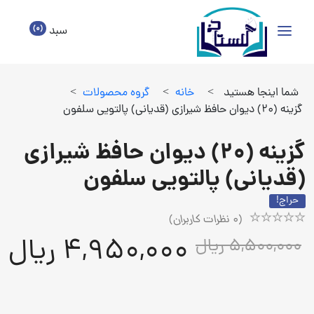
(0)
سبد
شما اینجا هستید
>
خانه
>
گروه محصولات
>
گزینه (20) دیوان حافظ شیرازی (قدیانی) پالتویی سلفون
گزینه (20) دیوان حافظ شیرازی
(قدیانی) پالتویی سلفون
حراج!
(
0
نظرات کاربران)
Rated
1
4,950,000 ریال
5,500,000 ریال
5.00
out
of
5
based
on
customer