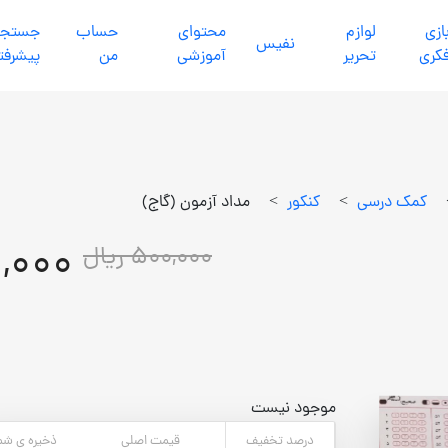
ازي
لوازم
محتواي
حساب
جستجو
نفيس
كري
تحرير
آموزشي
من
پیشرفت
كمك درسي
>
كنكور
>
مداد آزمون (گاج)
50,000
500,000 ریال
موجود نیست
درصد تخفیف
قیمت اصلی
ذخیره ی شم