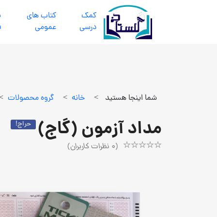
كمك
كتاب هاي
ب
درسي
عمومي
ف
شما اینجا هستید
>
خانه
>
گروه محصولات
>
مداد آزمون (گاج)
حراج!
(
0
نظرات کاربران)
Rated
1
5.00
out
of
5
based
on
customer