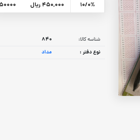
10/0%
450,000 ریال
50000
840
شناسه کالا:
نوع دفتر :
مداد