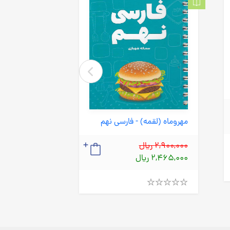
مهروماه (لقمه) - فارسی نهم
990,000 ریال
2,900,000 ریال
841,500 ریال
2,465,000 ریال
Rated
Rated
4.00
4.00
out
out
of
of
5
5