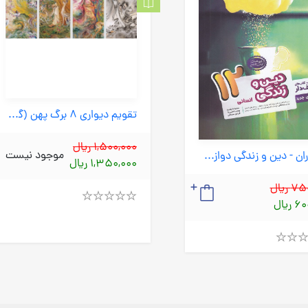
تقویم دیواری 8 برگ پهن (گویا) سیمی
1,500,000 ریال
موجود نیست
مشاوران - دین و زندگی دوازدهم انسانی 99
1,350,000 ریال
 ریال
ریال
Rated
4.00
out
of
5