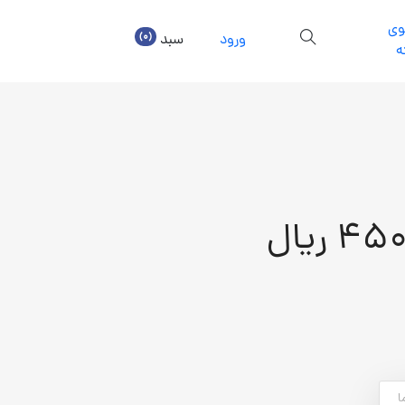
ی
(0)
ورود
سبد
ه
4 ریال
ا