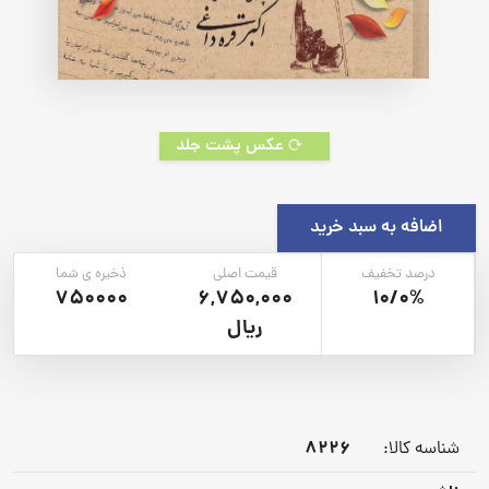
عکس پشت جلد
اضافه به سبد خرید
درصد تخفیف
قیمت اصلی
ذخیره ی شما
750000
6,750,000
10/0%
ریال
8226
شناسه کالا: