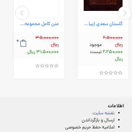
گلستان سعدی (پیام عدالت) وزیری جعبه دار چرم معطر لیزری لب طلا
متن کامل مجموعه آثار صادق هدایت 10 جلدی (جامه دران) رقعی قابدار
35,000,000
2,500,000
ریال
موجود
ریال
2,250,000
نیست
31,500,000 ریال
ریال
Rated
4.00
Rated
out
4.00
of
out
5
of
5
اطلاعات
نقشه سایت
ارسال و بازگرداندن
اعلامیه حفظ حریم خصوصی