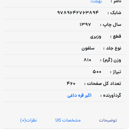
ناشر :
بهجت
شابک :
9789642763894
سال چاپ :
1397
قطع :
وزیری
نوع جلد :
سلفون
وزن (گرم) :
810
تيراژ :
500
تعداد كل صفحات :
460
گردآورنده :
اکبر قره داغی
توضیحات
مشخصات کالا
نظرات
(0)