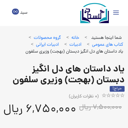
(0)
سبد
شما اینجا هستید
>
خانه
>
گروه محصولات
>
كتاب هاي عمومي
>
ادبيات
>
ادبيات ايراني
>
یاد داستان های دل انگیز دبستان (بهجت) وزیری سلفون
یاد داستان های دل انگیز
دبستان (بهجت) وزیری سلفون
حراج!
(
0
نظرات کاربران)
Rated
1
6,750,000 ریال
7,500,000 ریال
5.00
out
of
5
based