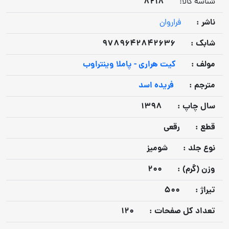
8218
شناسه کالا:
ناشر :
فراروان
شابک :
9789642842636
مولف :
کیت هراری - پاملا وینتراوب
مترجم :
فریده اسد
سال چاپ :
1398
قطع :
رقعی
نوع جلد :
شومیز
وزن (گرم) :
200
تيراژ :
500
تعداد كل صفحات :
120