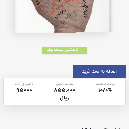
عکس پشت جلد
اضافه به سبد خرید
درصد تخفیف
قیمت اصلی
ذخیره ی شما
95000
855,000
10/0%
ریال