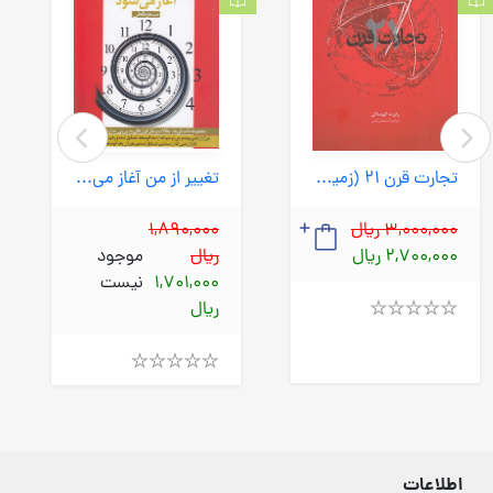
تجارت قرن 21 (زمینه) رقعی شومیز
تغییر از من آغاز می شود (بهارسبز) رقعی شومیز
3,000,000 ریال
1,890,000
2,700,000 ریال
ریال
موجود
1,701,000
نیست
ریال
Rated
4.00
out
Rated
of
4.00
5
out
of
5
اطلاعات