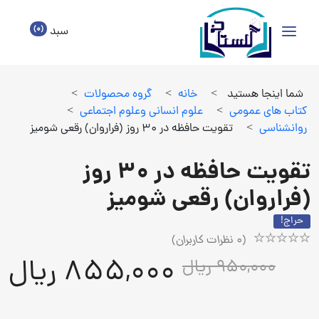
(0)
سبد
شما اینجا هستید
>
خانه
>
گروه محصولات
>
كتاب هاي عمومي
>
علوم انساني وعلوم اجتماعي
>
روانشناسي
>
تقویت حافظه در 30 روز (فراروان) رقعی شومیز
تقویت حافظه در 30 روز
(فراروان) رقعی شومیز
حراج!
(
0
نظرات کاربران)
Rated
1
855,000 ریال
950,000 ریال
5.00
out
of
5
based