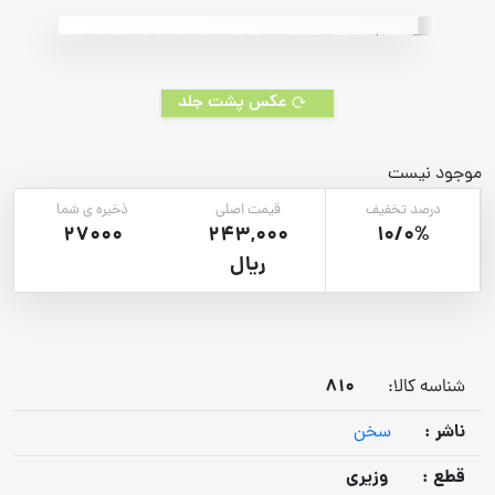
rating
عکس پشت جلد
موجود نیست
درصد تخفیف
قیمت اصلی
ذخیره ی شما
27000
243,000
10/0%
ریال
810
شناسه کالا:
ناشر :
سخن
قطع :
وزیری