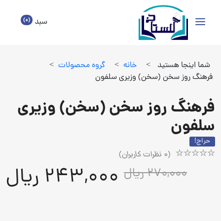
(0)
سبد
شما اینجا هستید
>
خانه
>
گروه محصولات
>
فرهنگ روز سخن (سخن) وزیری سلفون
فرهنگ روز سخن (سخن) وزیری
سلفون
حراج!
(
0
نظرات کاربران)
Rated
1
243,000 ریال
270,000 ریال
5.00
out
of
5
based
on
customer