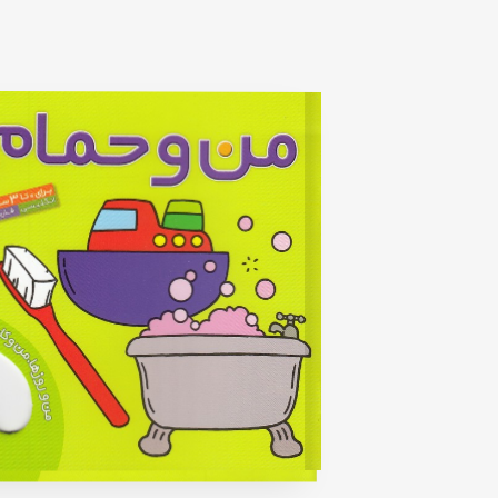
Rated
1
5.00
out
of
5
based
on
customer
rating