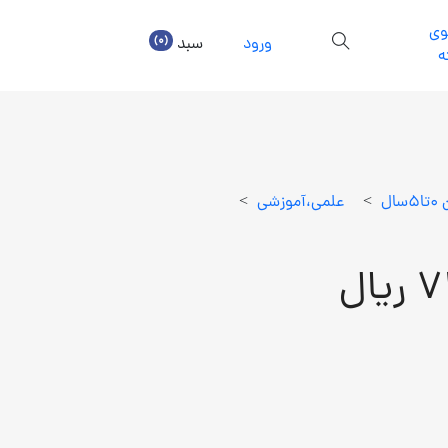
ی
(0)
ورود
سبد
ه
ل
>
علمي،آموزشي
>
ال