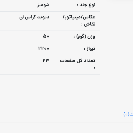
نوع جلد :
شومیز
عكاس/مينياتور/
دیوید کراس لی
نقاش :
وزن (گرم) :
50
تيراژ :
2200
تعداد كل صفحات
23
:
ت
(0)