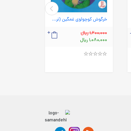
خرگوش کوچولوی غمگین (نردبان) خشتی شومیز
1,200,000 ریال
1,080,000 ریال
2,200,000 ریال
1,980,000 ریال
Rated
4.00
out
of
Rated
5
4.00
out
of
5