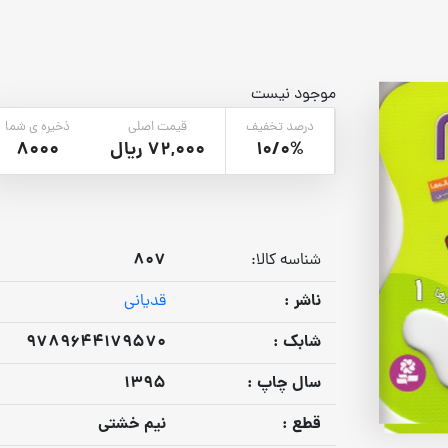
موجود نیست
درصد تخفیف
قیمت اصلی
ذخیره ی شما
10/0%
72,000 ریال
8000
807
شناسه کالا:
ناشر :
قدیانی
شابک :
9789644179570
سال چاپ :
1395
قطع :
نیم خشتی