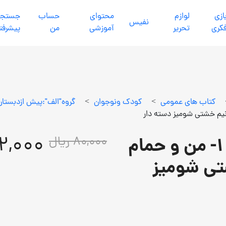
ازي
لوازم
محتواي
حساب
جستجو
نفيس
كري
تحرير
آموزشي
من
پیشرفت
كتاب هاي عمومي
>
كودك ونوجوان
>
گروه"الف":پيش ازدبستان 0تا5سا
72,000 ری
من و روزها، من و کارها 1- من و حمام
80,000 ریال
شتی شومیز