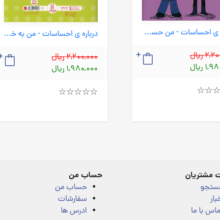
درباره ی احساسات - من حسودم (نردبان) خشتی شومیز
درباره ی احساسات - من به خودم می بالم (نردبان) خشتی شومیز
2 ریال
2,200,000 ریال
1 ریال
1,980,000 ریال
Rated
4.00
out
of
5
 مشتریان
حساب من
ستجو
حساب من
بار
سفارشات
اس با ما
ادرس ها