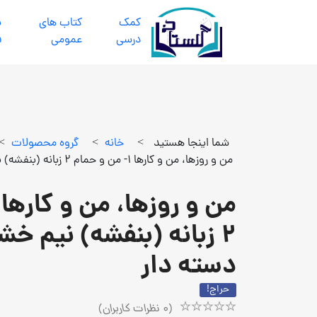
كمك
كتاب هاي
ب
درسي
عمومي
ف
شما اینجا هستید
>
خانه
>
گروه محصولات
>
من و روزها، من و کارها 1- من و حمام 2 زبانه (بنفشه) نیم خشتی شومیز دسته دار
2 زبانه (بنفشه) نیم خ
دسته دار
حراج!
(
0
نظرات کاربران)