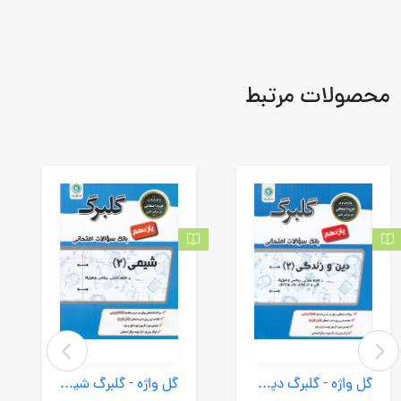
محصولات مرتبط
گل واژه - گلبرگ دین و زندگی 2 یازدهم ریاضی تجربی فنی کاردانش 99
گل واژه - گلبرگ شیمی 2 یازدهم 99