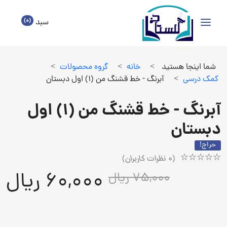
(0)
سبد
شما اینجا هستید
>
خانه
>
گروه محصولات
>
كمك درسي
>
آبرنگ - خط قشنگ من (1) اول دبستان
آبرنگ - خط قشنگ من (1) اول
دبستان
حراج!
(
0
نظرات کاربران)
Rated
1
60,000 ریال
75,000 ریال
5.00
out
of
5
based
on
customer