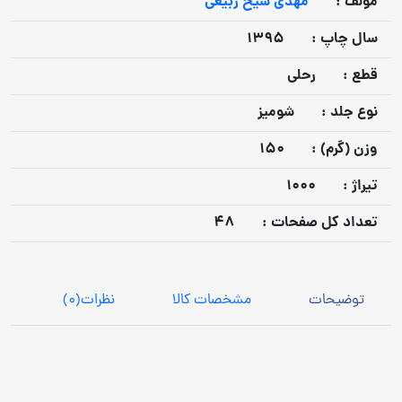
مولف :
مهدی شیخ ربیعی
سال چاپ :
1395
قطع :
رحلی
نوع جلد :
شومیز
وزن (گرم) :
150
تيراژ :
1000
تعداد كل صفحات :
48
توضیحات
مشخصات کالا
نظرات
(0)