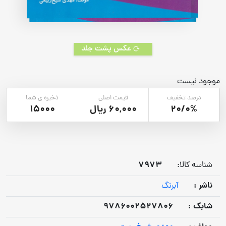
عکس پشت جلد
موجود نیست
درصد تخفیف
قیمت اصلی
ذخیره ی شما
20/0%
60,000 ریال
15000
7973
شناسه کالا:
ناشر :
آبرنگ
شابک :
9786002527806