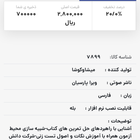
درصد تخفیف
قیمت اصلی
ذخیره ی شما
700000
2,800,000
20/0%
ریال
7899
شناسه کالا:
توليد كننده :
میشاوکوشا
ناشر صوتي :
ویرا پارسیان
زبان :
فارسی
قابليت نصب نرم افزار :
بله
توضيحات :
آشنایی با راهبردهای حل تمرین های کتاب-شبیه سازی محیط
آزمون همراه با آموزش نکات و اصول تست زنی-شرکت دانش