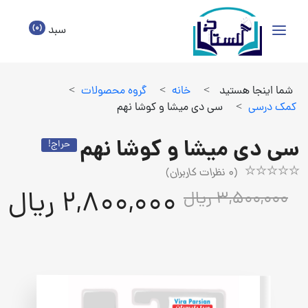
(0)
سبد
شما اینجا هستید
>
خانه
>
گروه محصولات
>
كمك درسي
>
سی دی میشا و کوشا نهم
سی دی میشا و کوشا نهم
حراج!
(
0
نظرات کاربران)
Rated
1
2,800,000 ریال
3,500,000 ریال
5.00
out
of
5
based
on
customer
rating