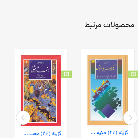
محصولات مرتبط
گزینه (26) حکیم سنایی غزنوی (قدیانی) پالتویی سلفون
گزینه (24) هفت شهر عشق (قدیانی) پالتویی سلفون