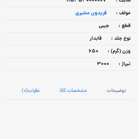
شابک :
9153540000007
مولف :
فریدون مشیری
قطع :
جیبی
نوع جلد :
قابدار
وزن (گرم) :
650
تيراژ :
3000
توضیحات
مشخصات کالا
نظرات
(0)