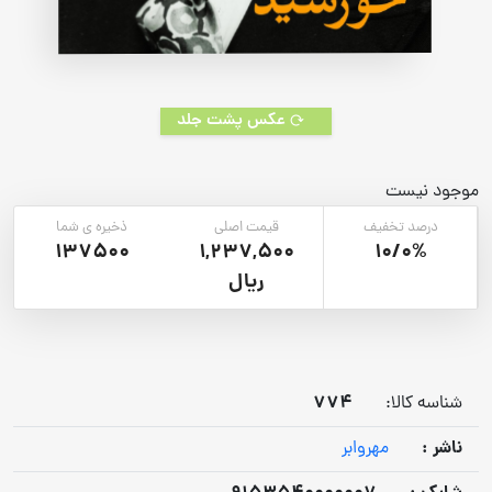
عکس پشت جلد
موجود نیست
درصد تخفیف
قیمت اصلی
ذخیره ی شما
137500
1,237,500
10/0%
ریال
774
شناسه کالا:
ناشر :
مهروابر