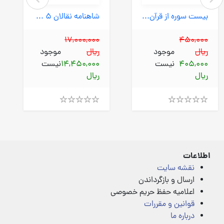
بیست سوره از قرآن کریم (پیام عدالت) اشرفی لقمه ای چرم گلاسه پلاکدار قمشه ای
شاهنامه نقالان 5 جلدی (ققنوس) رقعی قابدار با cd
17,000,000
450,000
ریال
موجود
ریال
موجود
405,000
نیست
14,450,000
نیست
ریال
ریال
Rated
Rated
4.00
4.00
out
out
of
of
5
5
اطلاعات
نقشه سایت
ارسال و بازگرداندن
اعلامیه حفظ حریم خصوصی
قوانین و مقررات
درباره ما