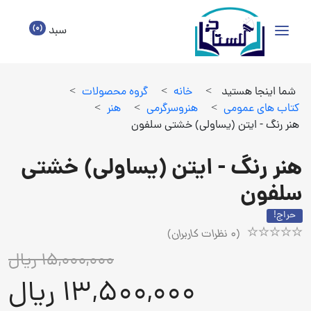
(0)
سبد
شما اینجا هستید
>
خانه
>
گروه محصولات
>
كتاب هاي عمومي
>
هنروسرگرمي
>
هنر
>
هنر رنگ - ایتن (یساولی) خشتی سلفون
هنر رنگ - ایتن (یساولی) خشتی
سلفون
حراج!
(
0
نظرات کاربران)
Rated
1
15,000,000 ریال
5.00
out
13,500,000 ریال
of
5
based