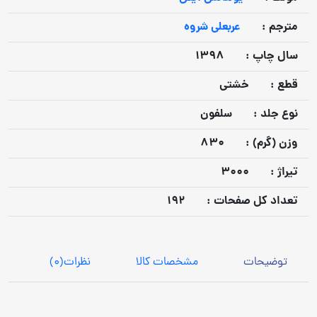
مترجم :
عربعلی شروه
سال چاپ :
1398
قطع :
خشتی
نوع جلد :
سلفون
وزن (گرم) :
830
تيراژ :
3000
تعداد كل صفحات :
192
توضیحات
مشخصات کالا
نظرات
(0)