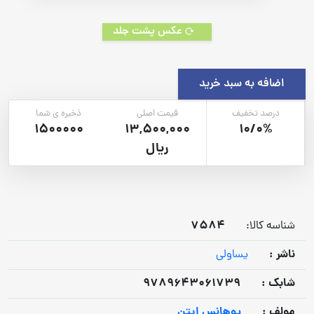
عکس پشت جلد
اضافه به سبد خرید
درصد تخفیف
قیمت اصلی
ذخیره ی شما
1500000
13,500,000
10/0%
ریال
7584
شناسه کالا:
ناشر :
یساولی
شابک :
9789643061739
مولف :
یوهانس ایتن