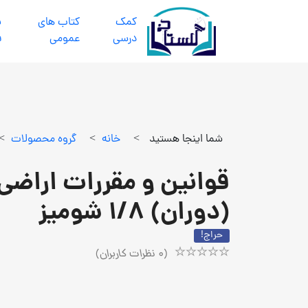
كمك
كتاب هاي
ب
درسي
عمومي
ف
شما اینجا هستید
>
خانه
>
گروه محصولات
>
قوانین و مقررات اراضی
(دوران) 1/8 شومیز
حراج!
(
0
نظرات کاربران)
Rated
1
5.00
out
of