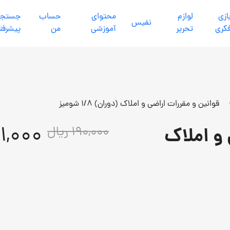
ازي
لوازم
محتواي
حساب
جستجو
نفيس
كري
تحرير
آموزشي
من
پیشرفت
قوانین و مقررات اراضی و املاک (دوران) 1/8 شومیز
171,000 ر
 و املاک
190,000 ریال