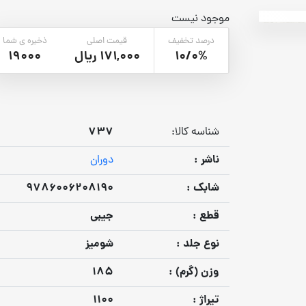
موجود نیست
درصد تخفیف
قیمت اصلی
ذخیره ی شما
10/0%
171,000 ریال
19000
737
شناسه کالا:
ناشر :
دوران
شابک :
9786006208190
قطع :
جیبی
نوع جلد :
شومیز
وزن (گرم) :
185
تيراژ :
1100