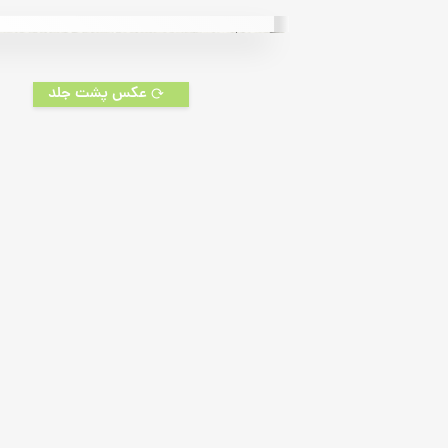
5
based
on
customer
rating
عکس پشت جلد