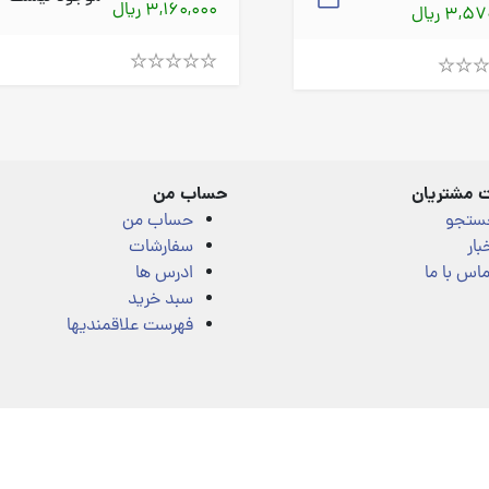
3,160,000 ریال
3, ریال
Rated
4.00
out
of
5
 مشتریان
حساب من
ستجو
حساب من
بار
سفارشات
اس با ما
ادرس ها
سبد خرید
فهرست علاقمندیها