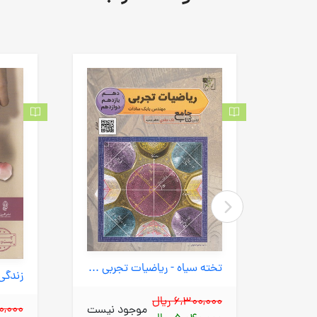
تخته سیاه - ریاضیات تجربی جامع
زبان از یاد رفته (مروارید) رقعی شومیز
6,300,000 ریال
200,000
موجود نیست