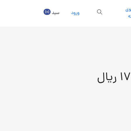
ی
(0)
ورود
سبد
ه
یال