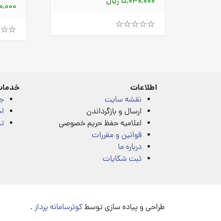
 نیست
5,040,000 ریال
570,000
Rated
Rated
4.00
4.00
out
out
of
of
5
5
اطلاعات
خدمات
نقشه سایت
ج
ارسال و بازگرداندن
اخ
اعلامیه حفظ حریم خصوصی
تم
قوانین و مقررات
درباره ما
ثبت شکایات
طراحی و پیاده سازی توسط
کوثرسامانه پرداز
.