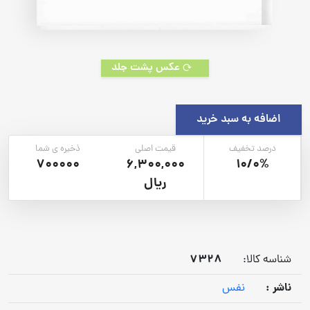
عکس پشت جلد
اضافه به سبد خرید
درصد تخفیف
قیمت اصلی
ذخیره ی شما
700000
6,300,000
10/0%
ریال
7328
شناسه کالا:
ناشر :
نفس