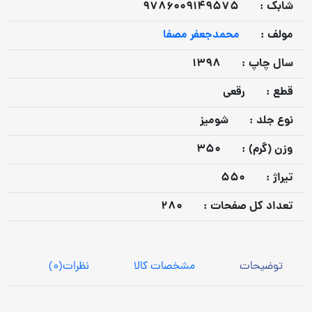
شابک :
9786009149575
مولف :
محمدجعفر مصفا
سال چاپ :
1398
قطع :
رقعی
نوع جلد :
شومیز
وزن (گرم) :
350
تيراژ :
550
تعداد كل صفحات :
280
توضیحات
مشخصات کالا
نظرات
(0)