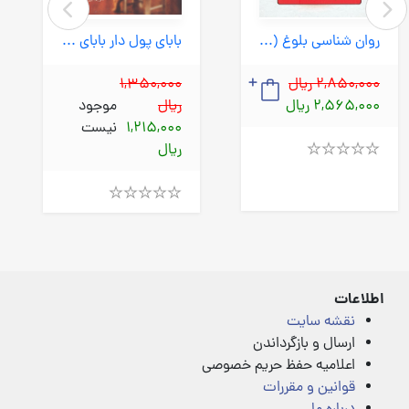
روان شناسی بلوغ (دایره) رقعی شومیز
بابای پول دار بابای بی پول (معیاراندیشه) رقعی شومیز
2,850,000 ریال
1,350,000
2,565,000 ریال
ریال
موجود
1,215,000
نیست
ریال
Rated
4.00
out
Rated
of
4.00
5
out
of
5
اطلاعات
نقشه سایت
ارسال و بازگرداندن
اعلامیه حفظ حریم خصوصی
قوانین و مقررات