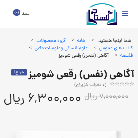
(0)
سبد
شما اینجا هستید
>
خانه
>
گروه محصولات
>
كتاب هاي عمومي
>
علوم انساني وعلوم اجتماعي
>
فلسفه
>
آگاهی (نفس) رقعی شومیز
آگاهی (نفس) رقعی شومیز
حراج!
(
0
نظرات کاربران)
Rated
1
6,300,000 ریال
7,000,000 ریال
5.00
out
of
5
based
on
customer
rating