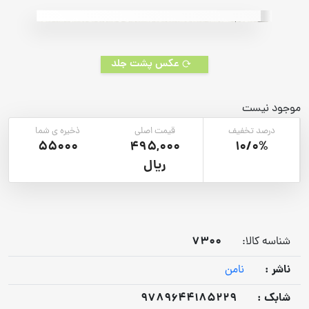
rating
عکس پشت جلد
موجود نیست
درصد تخفیف
قیمت اصلی
ذخیره ی شما
55000
495,000
10/0%
ریال
7300
شناسه کالا:
ناشر :
نامن
شابک :
9789644185229