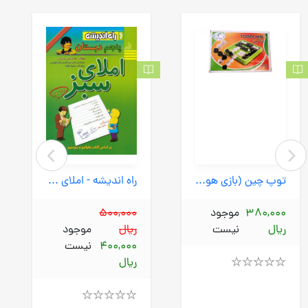
توپ چین (بازی هوش) جعبه ای
راه اندیشه - املای سبز پنجم ابتدایی 1401
380,000
موجود
500,000
ریال
نیست
ریال
موجود
400,000
نیست
ریال
Rated
4.00
out