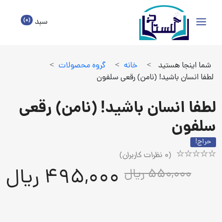
(0)
سبد
شما اینجا هستید
>
خانه
>
گروه محصولات
>
لطفا انسان باشید! (نامن) رقعی سلفون
لطفا انسان باشید! (نامن) رقعی
سلفون
حراج!
(
0
نظرات کاربران)
Rated
1
495,000 ریال
550,000 ریال
5.00
out
of
5
based
on
customer