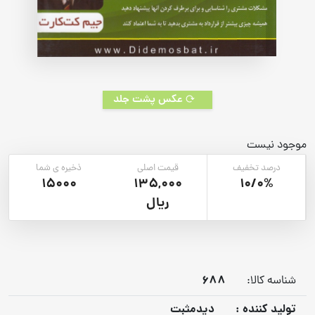
عکس پشت جلد
موجود نیست
درصد تخفیف
قیمت اصلی
ذخیره ی شما
15000
135,000
10/0%
ریال
688
شناسه کالا:
توليد كننده :
دیدمثبت