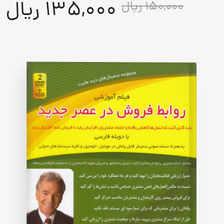
135,000 ریال
150,000 ریال
5.00
out
of
5
based
on
customer
rating