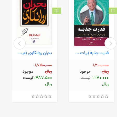
قدرت جذبه (برات علم) رقعی شومیز
بحران روانکاوی (مروارید) رقعی شومیز
1,750,000
1,600,000
ریال
موجود
ریال
موجود
1,280,000
نیست
1,487,500
نیست
ریال
ریال
Rated
Rated
4.00
4.00
out
out
of
of