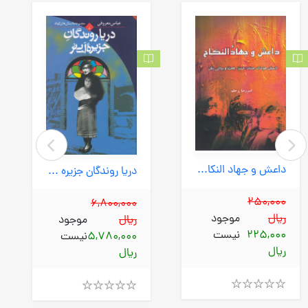
داعش و جهاد النکاح (پرسمان) رقعی شومیز
دریا روندگان جزیره آبی تر (ققنوس) رقعی شومیز
250,000
6,800,000
ریال
موجود
ریال
موجود
225,000
نیست
5,780,000
نیست
ریال
ریال
Rated
Rated