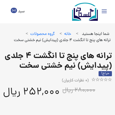
(0)
سبد
شما اینجا هستید
>
خانه
>
گروه محصولات
>
ترانه های پنج تا انگشت 4 جلدی (پیدایش) نیم خشتی سخت
ترانه های پنج تا انگشت 4 جلدی
(پیدایش) نیم خشتی سخت
حراج!
(
0
نظرات کاربران)
Rated
1
252,000 ریال
280,000 ریال
5.00
out
of
5
based
on
customer