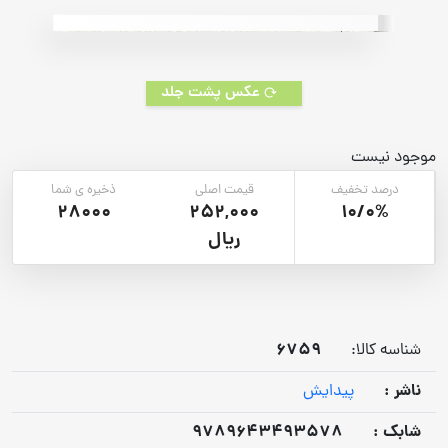
rating
عکس پشت جلد
موجود نیست
درصد تخفیف
قیمت اصلی
ذخیره ی شما
28000
252,000
10/0%
ریال
6759
شناسه کالا:
ناشر :
پیدایش
شابک :
9789643493578