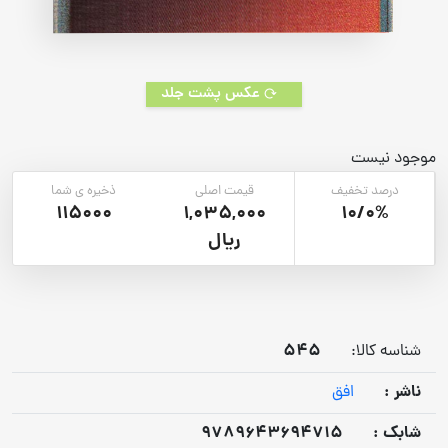
عکس پشت جلد
موجود نیست
درصد تخفیف
قیمت اصلی
ذخیره ی شما
115000
1,035,000
10/0%
ریال
545
شناسه کالا:
ناشر :
افق
شابک :
9789643694715