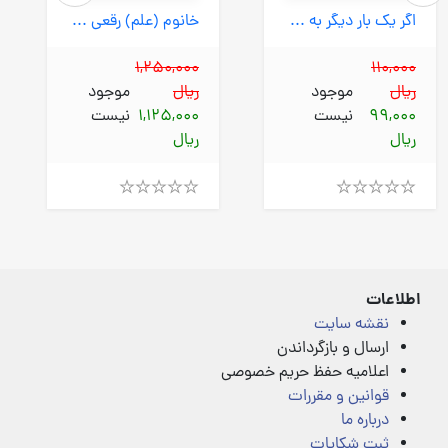
اگر یک بار دیگر به دنیا می آمدم کتاب من (بهارسبز) رقعی شومیز
خانوم (علم) رقعی سلفون
1,250,000
110,000
ریال
موجود
ریال
موجود
99,000
نیست
1,125,000
نیست
ریال
ریال
Rated
Rated
4.00
4.00
out
out
of
of
5
5
اطلاعات
نقشه سایت
ارسال و بازگرداندن
اعلامیه حفظ حریم خصوصی
قوانین و مقررات
درباره ما
ثبت شکایات