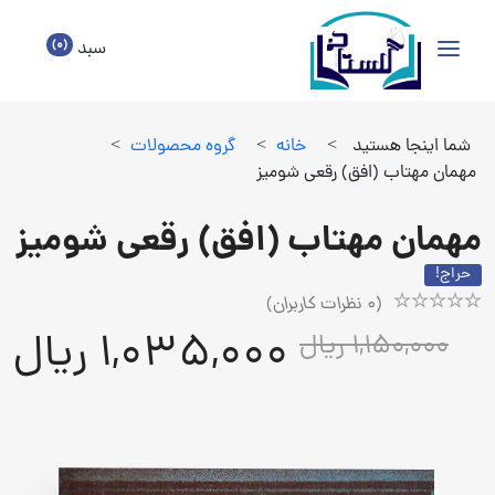
(0)
سبد
شما اینجا هستید
>
خانه
>
گروه محصولات
>
مهمان مهتاب (افق) رقعی شومیز
مهمان مهتاب (افق) رقعی شومیز
حراج!
(
0
نظرات کاربران)
Rated
1
1,035,000 ریال
1,150,000 ریال
5.00
out
of
5
based
on
customer
rating