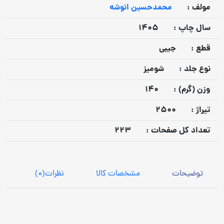
مولف :
محمدحسین انوشه
سال چاپ :
1405
قطع :
جیبی
نوع جلد :
شومیز
وزن (گرم) :
140
تيراژ :
2500
تعداد كل صفحات :
223
توضیحات
مشخصات کالا
نظرات
(0)