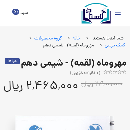
(0)
سبد
شما اینجا هستید
>
خانه
>
گروه محصولات
>
كمك درسي
>
مهروماه (لقمه) - شیمی دهم
مهروماه (لقمه) - شیمی دهم
حراج!
(
0
نظرات کاربران)
Rated
1
2,465,000 ریال
2,900,000 ریال
5.00
out
of
5
based
on
customer
rating