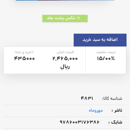
عکس پشت جلد
اضافه به سبد خرید
درصد تخفیف
قیمت اصلی
ذخیره ی شما
435000
2,465,000
15/00%
ریال
4831
شناسه کالا:
ناشر :
مهروماه
شابک :
9786003176386