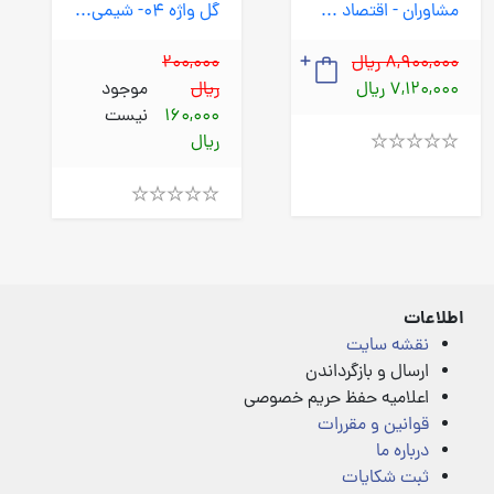
مشاوران - اقتصاد جامع کنکور
گل واژه 04- شیمی 1 دهم ریاضی تجربی
8,900,000 ریال
200,000
7,120,000 ریال
ریال
موجود
160,000
نیست
ریال
Rated
4.00
out
Rated
of
4.00
5
out
of
5
اطلاعات
نقشه سایت
ارسال و بازگرداندن
اعلامیه حفظ حریم خصوصی
قوانین و مقررات
درباره ما
ثبت شکایات