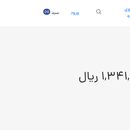
ی
(0)
ورود
سبد
ه
1,3 ریال