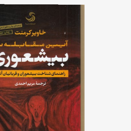
5
based
on
customer
rating