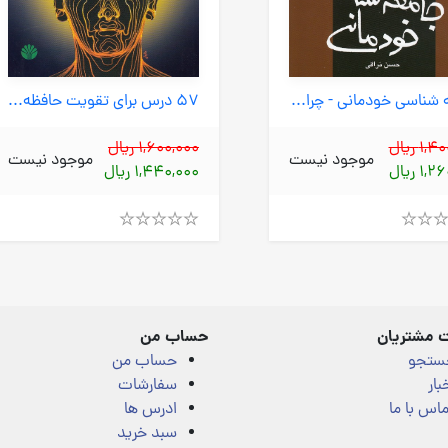
جامعه شناسی خودمانی - چرا درمانده ایم؟ (اختران) رقعی شومیز
57 درس برای تقویت حافظه (اختران) رقعی شومیز
1 ریال
1,600,000 ریال
موجود نیست
موجود نیست
1 ریال
1,440,000 ریال
Rated
4.00
out
of
5
 مشتریان
حساب من
ستجو
حساب من
بار
سفارشات
اس با ما
ادرس ها
سبد خرید