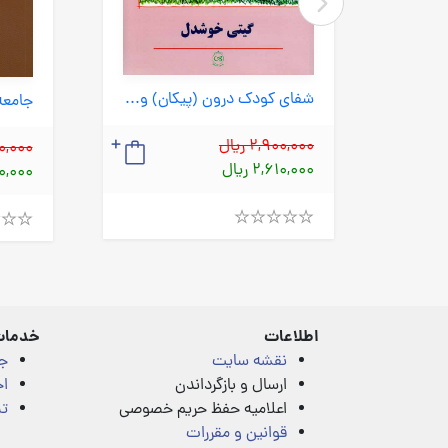
شفای کودک درون (پیکان) وزیری شومیز
110 بازی برای پرورش خلاقیت کودکان و نوجوانان (آوای هانا) وزیری شومیز
2,900,000 ریال
,400,000
2,610,000 ریال
,260,000
Rated
Rated
4.00
4.00
out
out
of
of
5
5
اطلاعات
خدمات
نقشه سایت
ج
ارسال و بازگرداندن
اخ
اعلامیه حفظ حریم خصوصی
تم
قوانین و مقررات