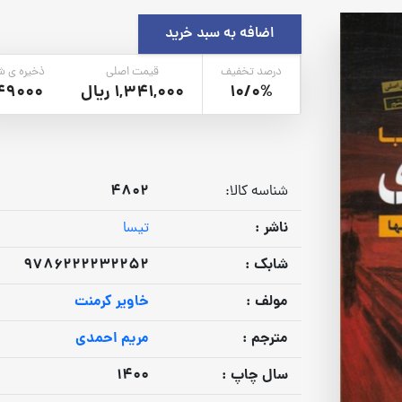
اضافه به سبد خرید
درصد تخفیف
قیمت اصلی
ذخیره ی ش
10/0%
1,341,000 ریال
49000
4802
شناسه کالا:
ناشر :
تیسا
شابک :
9786222232252
مولف :
خاویر کرمنت
مترجم :
مریم احمدی
سال چاپ :
1400