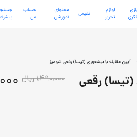
ازي
لوازم
محتواي
حساب
جستجو
نفيس
كري
تحرير
آموزشي
من
پیشرفت
آیین مقابله با بیشعوری (تیسا) رقعی شومیز
41,000
 (تیسا) رقعی
1,490,000 ریال