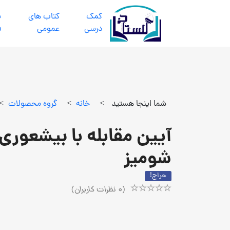
كمك
كتاب هاي
ب
درسي
عمومي
ف
شما اینجا هستید
>
خانه
>
گروه محصولات
>
آیین مقابله با بیشعوری
شومیز
حراج!
(
0
نظرات کاربران)
Rated
1
5.00
out
of