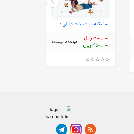
100 نکته در شناخت دنیای دختران (قدیانی) وزیری سلفون
500,000 ریال
موجود نیست
2,600,000 ریال
450,000 ریال
2,340,000 ریال
Rated
4.00
Rated
out
4.00
of
out
5
of
5