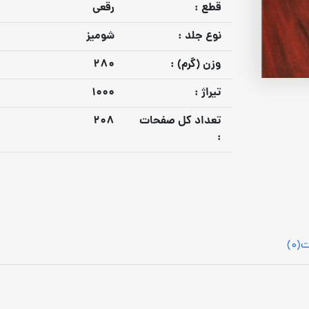
قطع :
رقعی
نوع جلد :
شومیز
وزن (گرم) :
280
تيراژ :
1000
تعداد كل صفحات
208
:
ت
(0)