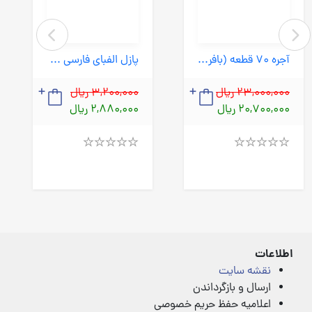
آجره 70 قطعه (بافرزندان) کیفی دسته دار بزرگ
پازل الفبای فارسی (ایتاایتا) رحلی چوبی
23,000,000 ریال
3,200,000 ریال
20,700,000 ریال
2,880,000 ریال
Rated
Rated
4.00
4.00
out
out
of
of
5
5
اطلاعات
نقشه سایت
ارسال و بازگرداندن
اعلامیه حفظ حریم خصوصی