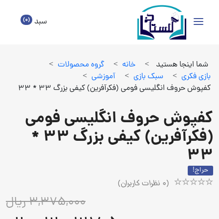
(0)
سبد
شما اینجا هستید
>
خانه
>
گروه محصولات
>
بازي فكري
>
سبك بازي
>
آموزشي
>
کفپوش حروف انگلیسی فومی (فکرآفرین) کیفی بزرگ 33 * 33
کفپوش حروف انگلیسی فومی
(فکرآفرین) کیفی بزرگ 33 *
33
حراج!
(
0
نظرات کاربران)
Rated
1
3,375,000 ریال
5.00
out
of