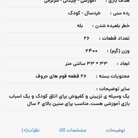
هدف بازي :
آموزشی - چیدنی - سرگرمی
رده سني :
خردسال - کودک
خطر بلعيده شدن :
بله
تعداد قطعات :
26
وزن (گرم) :
2400
ابعاد :
33 * 33 سانتی متر
محتويات بسته :
26 قطعه فوم های حروف
ساير توضيحات :
یک وسیله ی تزیینی و کفپوش برای اتاق کودک و یک اسباب
بازی آموزشی هست.مناسب برای سنین بالای 2 سال
توضیحات
مشخصات کالا
نظرات
(0)