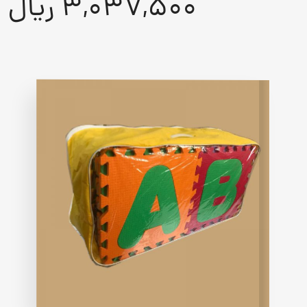
3,037,500 ریال
5
based
on
customer
rating