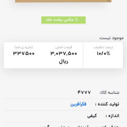
عکس پشت جلد
موجود نیست
درصد تخفیف
قیمت اصلی
ذخیره ی شما
337500
3,037,500
10/0%
ریال
4777
شناسه کالا:
توليد كننده :
فکرآفرین
اندازه :
کیفی