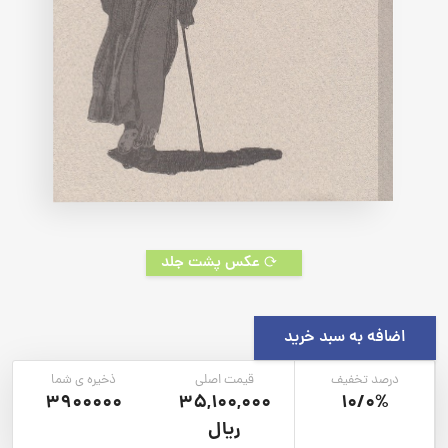
عکس پشت جلد
اضافه به سبد خرید
درصد تخفیف
قیمت اصلی
ذخیره ی شما
3900000
35,100,000
10/0%
ریال