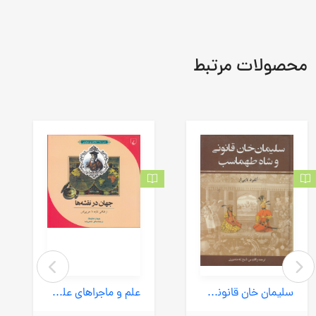
محصولات مرتبط
سلیمان خان قانونی و شاه طهماسب 2 جلدی (زرین) وزیری سلفون
علم و ماجراهای علمی 10- جهان در نقشه ها - از نقاشی غارها تا جی پی اس (ققنوس) خشتی شومیز