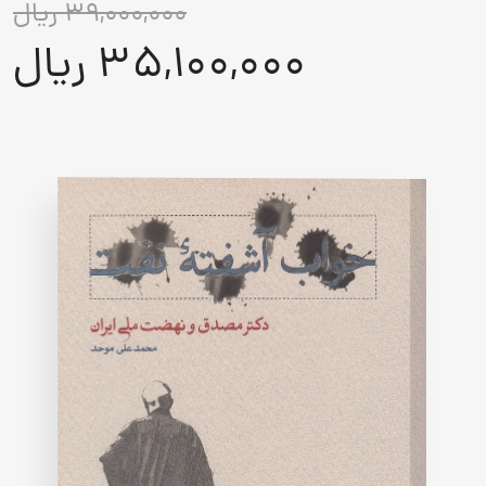
39,000,000 ریال
5.00
out
35,100,000 ریال
of
5
based
on
customer
rating