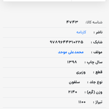
4743
شناسه کالا:
ناشر :
کارنامه
شابک :
9789644310225
مولف :
محمدعلی موحد
سال چاپ :
1398
قطع :
وزیری
نوع جلد :
سلفون
وزن (گرم) :
2140
تيراژ :
1100