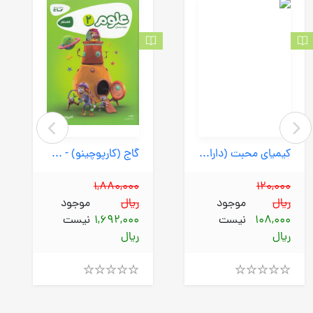
کیمیای محبت (دارالحدیث) وزیری شومیز
گاج (کارپوچینو) - علوم دوم ابتدایی
1,880,000
120,000
ریال
موجود
ریال
موجود
108,000
نیست
1,692,000
نیست
ریال
ریال
Rated
Rated
4.00
4.00
out
out