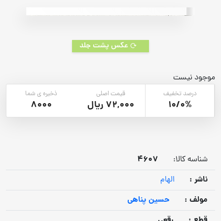
rating
عکس پشت جلد
موجود نیست
درصد تخفیف
قیمت اصلی
ذخیره ی شما
10/0%
72,000 ریال
8000
4607
شناسه کالا:
ناشر :
الهام
مولف :
حسین پناهی
قطع :
رقعی