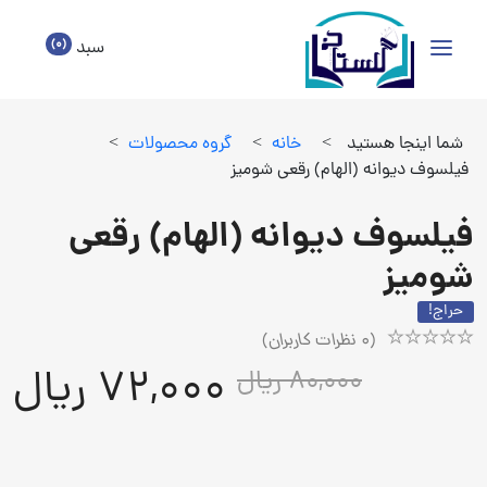
(0)
سبد
شما اینجا هستید
>
خانه
>
گروه محصولات
>
فیلسوف دیوانه (الهام) رقعی شومیز
فیلسوف دیوانه (الهام) رقعی
شومیز
حراج!
(
0
نظرات کاربران)
Rated
1
72,000 ریال
80,000 ریال
5.00
out
of
5
based
on
customer