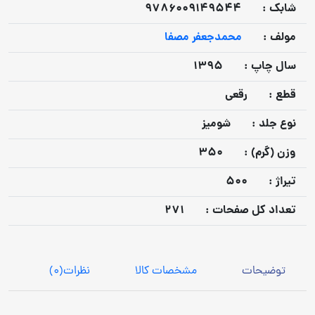
شابک :
9786009149544
مولف :
محمدجعفر مصفا
سال چاپ :
1395
قطع :
رقعی
نوع جلد :
شومیز
وزن (گرم) :
350
تيراژ :
500
تعداد كل صفحات :
271
توضیحات
مشخصات کالا
نظرات
(0)