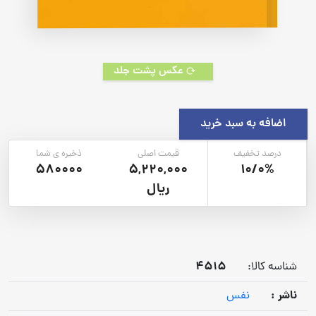
عکس پشت جلد
اضافه به سبد خرید
درصد تخفیف
قیمت اصلی
ذخیره ی شما
580000
5,220,000
10/0%
ریال
4515
شناسه کالا:
ناشر :
نفس