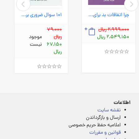
چرا اتفاقات بد برای آدم های خوب می افتد؟ (نسل نواندیش) رقعی شومیز
101 سوال ضروری برای قبل از ازدواج (نسل نواندیش) رقعی شومیز
2,999,000 ریال
79,000
2,549,150 ریال
ریال
موجود
67,150
نیست
ریال
Rated
4.00
out
Rated
of
4.00
5
out
of
5
اطلاعات
نقشه سایت
ارسال و بازگرداندن
اعلامیه حفظ حریم خصوصی
قوانین و مقررات