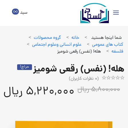
(0)
سبد
شما اینجا هستید
>
خانه
>
گروه محصولات
>
كتاب هاي عمومي
>
علوم انساني وعلوم اجتماعي
>
فلسفه
>
هله! (نفس) رقعی شومیز
هله! (نفس) رقعی شومیز
حراج!
(
0
نظرات کاربران)
Rated
1
5,220,000 ریال
5,800,000 ریال
5.00
out
of
5
based
on
customer
rating