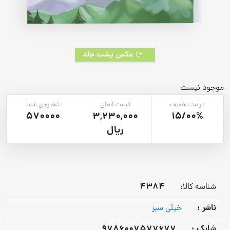
عکس پشت جلد
موجود نیست
درصد تخفیف
قیمت اصلی
ذخیره ی شما
570000
3,230,000
15/00%
ریال
4384
شناسه کالا:
ناشر :
خیلی سبز
شابک :
9786007577677