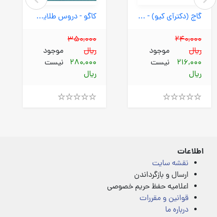
گاج (دکترآی کیو) - علوم سوم 97
کاگو - دروس طلایی 10دهم فنی نقشه کشی معماری
350,000
240,000
ریال
موجود
ریال
موجود
216,000
نیست
280,000
نیست
ریال
ریال
Rated
Rated
4.00
4.00
out
out
of
of
5
5
اطلاعات
نقشه سایت
ارسال و بازگرداندن
اعلامیه حفظ حریم خصوصی
قوانین و مقررات
درباره ما