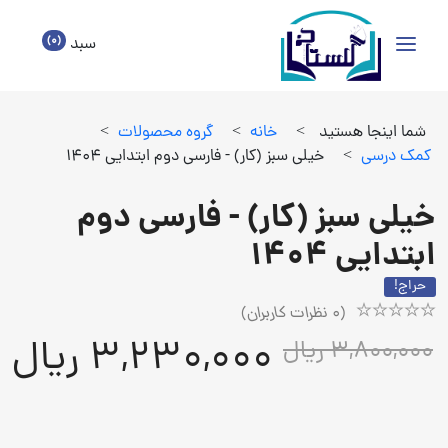
(0)
سبد
شما اینجا هستید
>
خانه
>
گروه محصولات
>
كمك درسي
>
خیلی سبز (کار) - فارسی دوم ابتدایی 1404
خیلی سبز (کار) - فارسی دوم
ابتدایی 1404
حراج!
(
0
نظرات کاربران)
Rated
1
3,230,000 ریال
3,800,000 ریال
5.00
out
of
5
based
on
customer