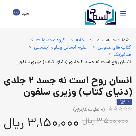
(0)
سبد
شما اینجا هستید
>
خانه
>
گروه محصولات
>
كتاب هاي عمومي
>
علوم انساني وعلوم اجتماعي
>
متافيزيك
>
انسان روح است نه جسد 2 جلدی (دنیای کتاب) وزیری سلفون
انسان روح است نه جسد 2 جلدی
(دنیای کتاب) وزیری سلفون
حراج!
(
0
نظرات کاربران)
Rated
1
3,150,000 ریال
3,500,000 ریال
5.00
out
of
5