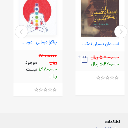
چاکرا درمانی - درمان از طریق مراکز انرژی (افکارجدید) رقعی شومیز
استادان بسیار زندگی های بسیار (صبح صادق) رقعی شومیز
2,200,000
5,800,000 ریال
ریال
موجود
5,220,000 ریال
1,980,000
نیست
ریال
Rated
4.00
out
Rated
of
4.00
5
out
of
5
اطلاعات