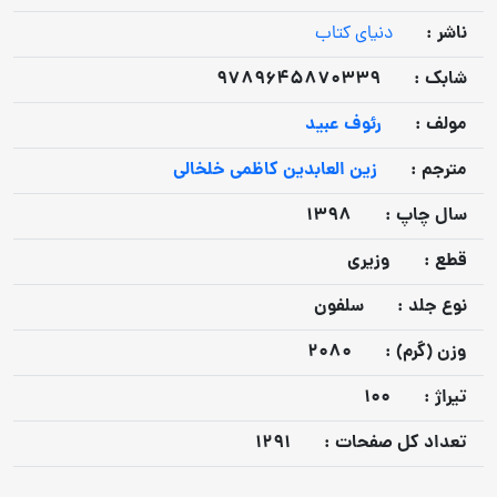
ناشر :
دنیای کتاب
شابک :
9789645870339
مولف :
رئوف عبید
مترجم :
زین العابدین کاظمی خلخالی
سال چاپ :
1398
قطع :
وزیری
نوع جلد :
سلفون
وزن (گرم) :
2080
تيراژ :
100
تعداد كل صفحات :
1291