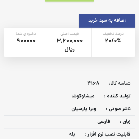
اضافه به سبد خرید
درصد تخفیف
قیمت اصلی
ذخیره ی شما
900000
3,600,000
20/0%
ریال
4168
شناسه کالا:
توليد كننده :
میشاوکوشا
ناشر صوتي :
ویرا پارسیان
زبان :
فارسی
قابليت نصب نرم افزار :
بله