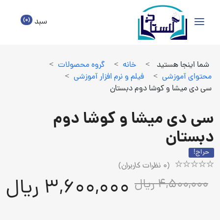
(0)
سبد
شما اینجا هستید
>
خانه
>
گروه محصولات
>
محتواي آموزشي
>
فيلم و نرم افزار آموزشي
>
سی دی میشا و کوشا دوم دبستان
سی دی میشا و کوشا دوم
دبستان
حراج!
(
0
نظرات کاربران)
Rated
1
3,600,000 ریال
4,500,000 ریال
5.00
out
of
5
based