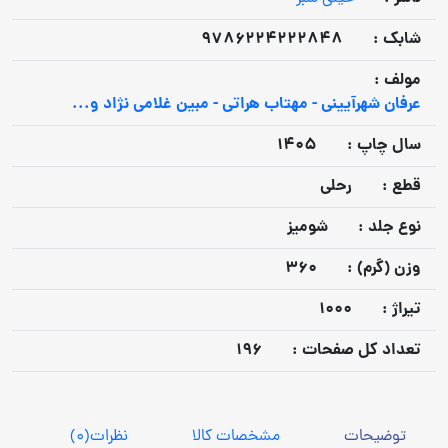
شابک :
9786224222848
مولف :
عرفان شهرآیینی - مهتاب هراتی - مبین غلامی نژاد و...
سال چاپ :
1405
قطع :
رحلی
نوع جلد :
شومیز
وزن (گرم) :
360
تيراژ :
1000
تعداد كل صفحات :
196
توضیحات
مشخصات کالا
نظرات
(0)