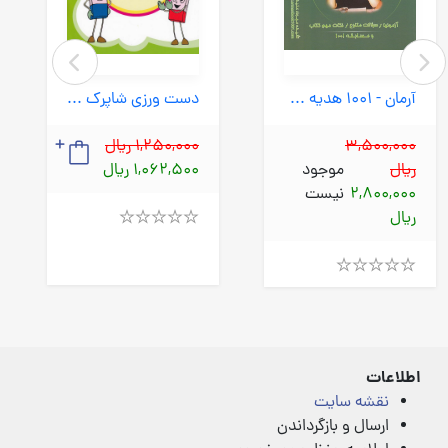
آرمان - 1001 هدیه های آسمان چهارم
دست ورزی شاپرک اول دبستان - تقویت مهارت های نوشتن (شباهنگ) رحلی شومیز
3,500,000
1,250,000 ریال
ریال
موجود
1,062,500 ریال
2,800,000
نیست
ریال
Rated
4.00
out
of
Rated
5
4.00
out
of
5
اطلاعات
نقشه سایت
ارسال و بازگرداندن