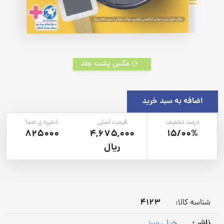
عکس پشت جلد
اضافه به سبد خرید
درصد تخفیف
قیمت اصلی
ذخیره ی شما
825000
4,675,000
15/00%
ریال
4123
شناسه کالا:
ناشر :
خیلی سبز