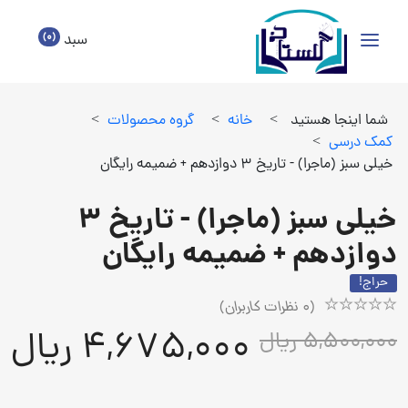
(0)
سبد
شما اینجا هستید
>
خانه
>
گروه محصولات
>
كمك درسي
>
خیلی سبز (ماجرا) - تاریخ 3 دوازدهم + ضمیمه رایگان
خیلی سبز (ماجرا) - تاریخ 3
دوازدهم + ضمیمه رایگان
حراج!
(
0
نظرات کاربران)
Rated
1
4,675,000 ریال
5,500,000 ریال
5.00
out
of
5
based