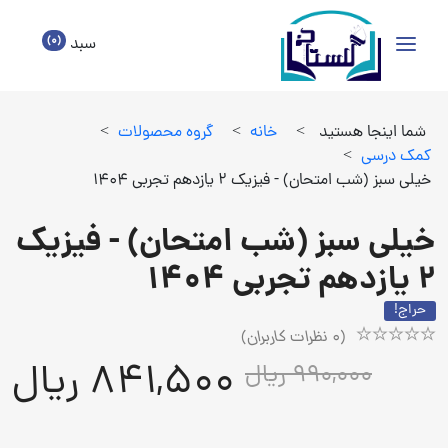
(0)
سبد
شما اینجا هستید
>
خانه
>
گروه محصولات
>
كمك درسي
>
خیلی سبز (شب امتحان) - فیزیک 2 یازدهم تجربی 1404
خیلی سبز (شب امتحان) - فیزیک
2 یازدهم تجربی 1404
حراج!
(
0
نظرات کاربران)
Rated
1
841,500 ریال
990,000 ریال
5.00
out
of
5
based