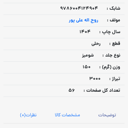
شابک :
9786004124904
مولف :
روح اله علی پور
سال چاپ :
1404
قطع :
رحلی
نوع جلد :
شومیز
وزن (گرم) :
150
تيراژ :
3000
تعداد كل صفحات :
56
توضیحات
مشخصات کالا
نظرات
(0)