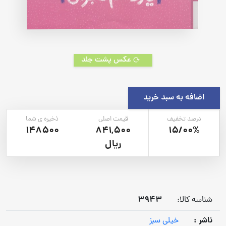
عکس پشت جلد
اضافه به سبد خرید
درصد تخفیف
قیمت اصلی
ذخیره ی شما
148500
841,500
15/00%
ریال
3943
شناسه کالا:
ناشر :
خیلی سبز