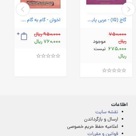
گاج (IQ) - عربی پایه 98
اخوان - گام به گام دوازدهم هنرستان نقشه کشی معماری 1400
750,000
950,000 ریال
ریال
موجود
760,000 ریال
675,000
نیست
ریال
Rated
4.00
out
of
Rated
5
4.00
out
of
5
اطلاعات
نقشه سایت
ارسال و بازگرداندن
اعلامیه حفظ حریم خصوصی
قوانین و مقررات