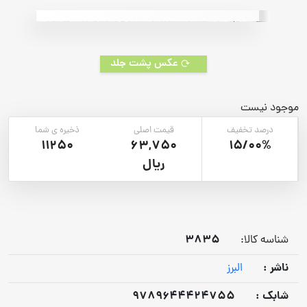
rating
عکس پشت جلد
موجود نیست
درصد تخفیف
قیمت اصلی
ذخیره ی شما
11250
63,750
15/00%
ریال
3835
شناسه کالا:
ناشر :
البرز
شابک :
9789644424755