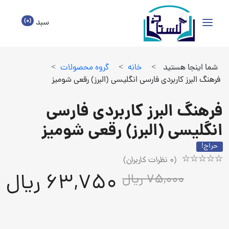
(0)
سبد
شما اینجا هستید
>
خانه
>
گروه محصولات
>
فرهنگ البرز کاربردی فارسی انگلیسی (البرز) رقعی شومیز
فرهنگ البرز کاربردی فارسی
انگلیسی (البرز) رقعی شومیز
حراج!
(
0
نظرات کاربران)
Rated
1
63,750 ریال
75,000 ریال
5.00
out
of
5
based
on
customer