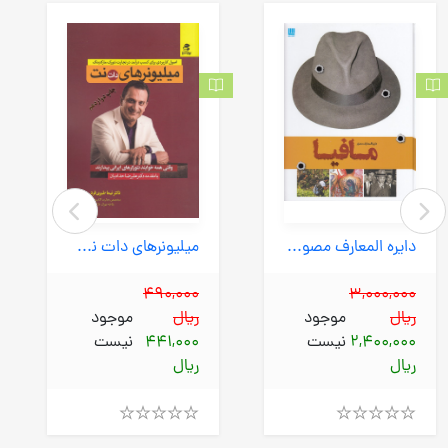
دایره المعارف مصور تاریخ مافیا (سایان) رحلی سلفون
میلیونرهای دات نت (بهارسبز) رقعی شومیز
490,000
3,000,000
ریال
موجود
ریال
موجود
2,400,000
نیست
441,000
نیست
ریال
ریال
Rated
Rated