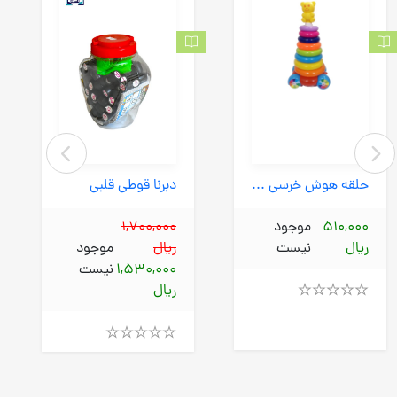
حلقه هوش خرسی (کودک برتر) متوسط چرخ دار
دبرنا قوطی قلبی
510,000
موجود
1,700,000
ریال
نیست
ریال
موجود
1,530,000
نیست
ریال
Rated
4.00
out
Rated
of
4.00
5
out
of