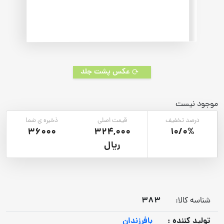
عکس پشت جلد
موجود نیست
درصد تخفیف
قیمت اصلی
ذخیره ی شما
36000
324,000
10/0%
ریال
383
شناسه کالا:
توليد كننده :
بافرزندان