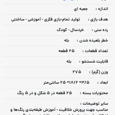
اندازه :
جعبه ای
هدف بازي :
تولید تمام-بازی فکری - آموزشی - ساختنی
رده سني :
خردسال - کودک
خطر بلعيده شدن :
بله
تعداد قطعات :
25 قطعه
قابليت شستشو :
بله
وزن (گرم) :
275
ابعاد :
3/5* 18/2* 25 سانتی‌متر
محتويات بسته :
25 قطعه در 5 شکل و در 5 رنگ
ساير توضيحات :
مناسب جهت پرورش خلاقیت - آموزش طبقه‌بندی رنگ‌ها و