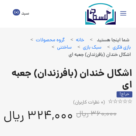
(0)
سبد
شما اینجا هستید
>
خانه
>
گروه محصولات
>
بازي فكري
>
سبك بازي
>
ساختني
>
اشکال خندان (بافرزندان) جعبه ای
اشکال خندان (بافرزندان) جعبه
ای
حراج!
(
0
نظرات کاربران)
Rated
1
324,000 ریال
360,000 ریال
5.00
out
of
5
based