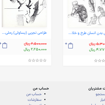
طراحی تجربی (یساولی) رحلی شومیز
طراحی بدن انسان طرح و خلاقیت (یساولی) رحلی شومیز
2,500,000 ریال
5, ریال
2,250,000 ریال
4, ریال
Rated
4.00
out
of
5
 مشتریان
حساب من
ستجو
حساب من
بار
سفارشات