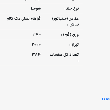
نوع جلد :
شومیز
عكاس/مينياتور/
گراهام لسلی مک کالم
نقاش :
وزن (گرم) :
370
تيراژ :
2000
تعداد كل صفحات
384
:
ت
(0)