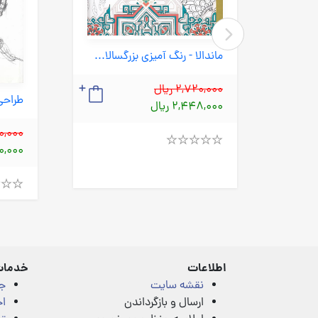
ماندالا - رنگ آمیزی بزرگسالان (سبزان) خشتی شومیز
تجسم خلاق - رنگ آمیزی بزرگسالان (سبزان) نیم خشتی شومیز
2,720,000 ریال
2,448,000 ریال
300,000
770,000
Rated
4.00
out
of
Rated
5
4.00
out
of
5
اطلاعات
خدمات
نقشه سایت
ج
ارسال و بازگرداندن
اخ