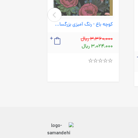
کوچه باغ - رنگ آمیزی بزرگسالان (سبزان) خشتی شومیز
3,360,000 ریال
2,400,000 ریال
3,024,000 ریال
2,160,000 ریال
Rated
Rated
4.00
4.00
out
out
of
of
5
5