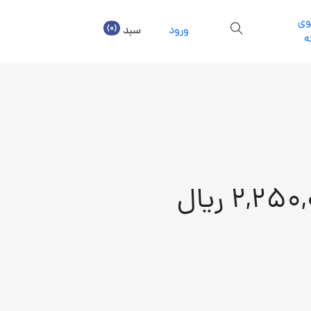
ی
(0)
ورود
سبد
ه
2,25 ریال