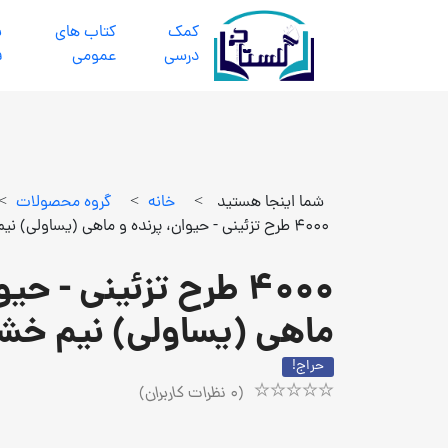
كمك
كتاب هاي
ب
درسي
عمومي
ف
شما اینجا هستید
>
خانه
>
گروه محصولات
>
4000 طرح تزئینی - حیوان، پرنده و ماهی (یساولی) نیم خشتی شومیز
4000 طرح تزئینی - حی
ماهی (یساولی) نیم خش
حراج!
(
0
نظرات کاربران)
Rated
1
5.00
out