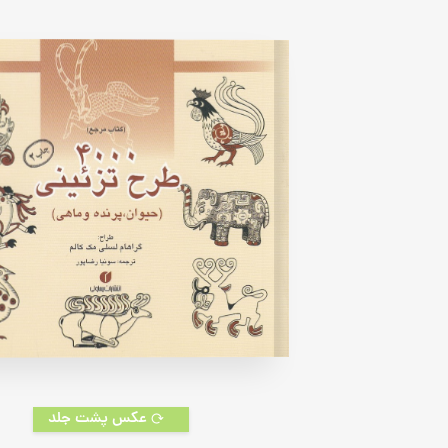
of
5
based
on
customer
rating
عکس پشت جلد