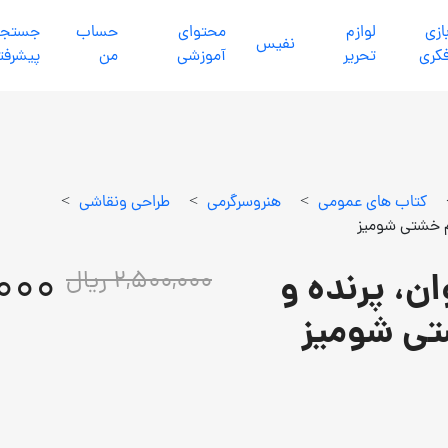
ازي
لوازم
محتواي
حساب
جستجو
نفيس
كري
تحرير
آموزشي
من
پیشرفت
كتاب هاي عمومي
>
هنروسرگرمي
>
طراحي ونقاشي
>
0,000
وان، پرنده و
2,500,000 ریال
تی شومیز