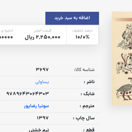
اضافه به سبد خرید
درصد تخفیف
قیمت اصلی
ذخیره ی 
10/0%
2,250,000 ریال
50000
3697
شناسه کالا:
ناشر :
یساولی
شابک :
9789643064303
مترجم :
سونیا رضاپور
سال چاپ :
1397
قطع :
نیم خشتی