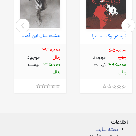
هشت سال این گونه گذشت (سوره مهر) رحلی رقعی قابدار
نبرد درالوک - خاطرات سردار جعفر جهروتی زاده (سوره مهر) رقعی شومیز
350,000
550,000
ریال
موجود
ریال
موجود
315,000
نیست
495,000
نیست
ریال
ریال
Rated
Rated
4.00
4.00
out
out
of
of
5
5
اطلاعات
نقشه سایت