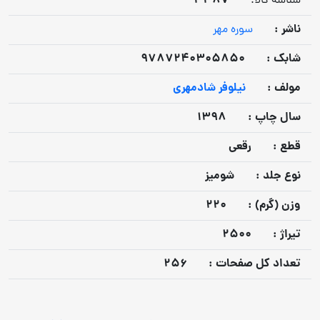
3387
شناسه کالا:
ناشر :
سوره مهر
شابک :
9787240305850
مولف :
نیلوفر شادمهری
سال چاپ :
1398
قطع :
رقعی
نوع جلد :
شومیز
وزن (گرم) :
220
تيراژ :
2500
تعداد كل صفحات :
256