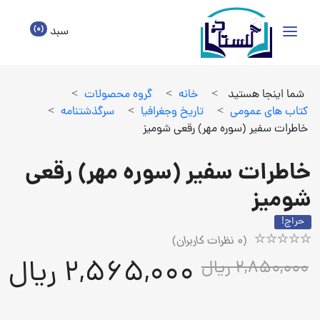
(0)
سبد
شما اینجا هستید
>
خانه
>
گروه محصولات
>
كتاب هاي عمومي
>
تاريخ وجغرافيا
>
سرگذشتنامه
>
خاطرات سفیر (سوره مهر) رقعی شومیز
خاطرات سفیر (سوره مهر) رقعی
شومیز
حراج!
(
0
نظرات کاربران)
Rated
1
2,565,000 ریال
2,850,000 ریال
5.00
out
of
5
based