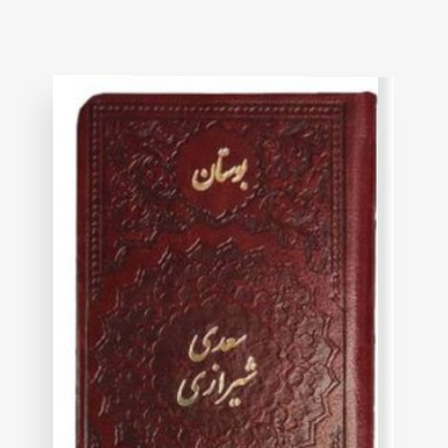
5
based
on
customer
rating