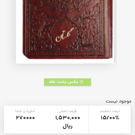
عکس پشت جلد
موجود نیست
درصد تخفیف
قیمت اصلی
ذخیره ی شما
270000
1,530,000
15/00%
ریال