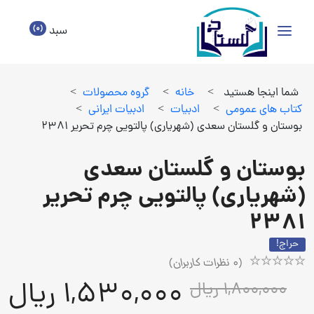
(0)
سبد
شما اینجا هستید
>
خانه
>
گروه محصولات
>
كتاب هاي عمومي
>
ادبيات
>
ادبيات ايراني
>
بوستان و گلستان سعدی (شهریاری) پالتویی چرم تحریر 2381
بوستان و گلستان سعدی
(شهریاری) پالتویی چرم تحریر
2381
حراج!
(
0
نظرات کاربران)
Rated
1
1,530,000 ریال
1,800,000 ریال
5.00
out
of