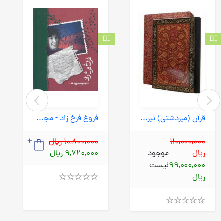
قرآن (میردشتی) نیریزی رحلی ترمه نفیس
فروغ فرخ زاد - مجموعه سروده ها (شادان) وزیری سلفون
110,000,000
10,800,000 ریال
ریال
موجود
9,720,000 ریال
99,000,000
نیست
ریال
Rated
4.00
out
of
Rated
5
4.00