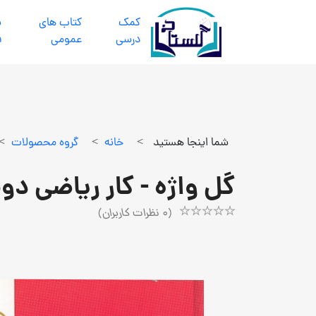
كمك
كتاب هاي
ب
درسي
عمومي
ف
شما اینجا هستید
>
خانه
>
گروه محصولات
>
گل واژه - کار ریاضی دو
(
0
نظرات کاربران)
Rated
1
5.00
out
of
5
based
on
customer