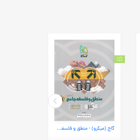
گاج (میکرو) - منطق و فلسفه جلد اول دهم و بازدهم