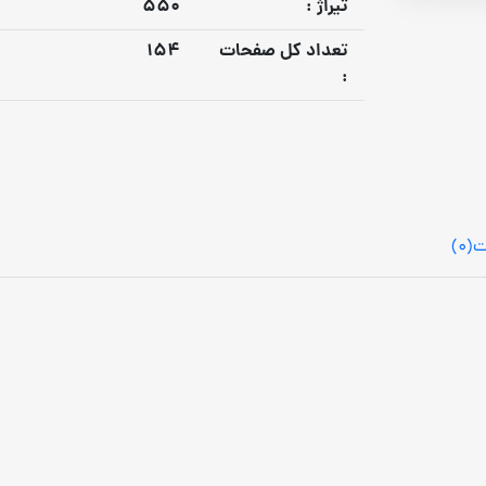
تيراژ :
550
تعداد كل صفحات
154
:
ت
(0)