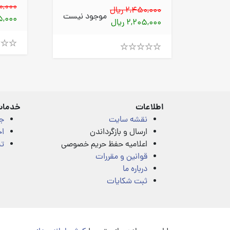
500,000
2,450,000 ریال
موجود نیست
125,000
2,205,000 ریال
Rated
Rated
4.00
4.00
out
out
of
of
5
5
اطلاعات
خدمات
نقشه سایت
ج
ارسال و بازگرداندن
اخ
اعلامیه حفظ حریم خصوصی
تم
قوانین و مقررات
درباره ما
ثبت شکایات