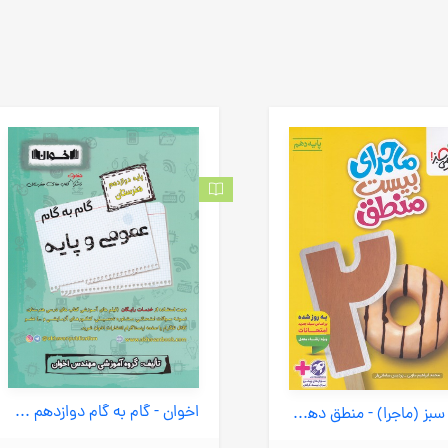
اخوان - گام به گام دوازدهم هنرستان عمومی و پایه 1403
خیلی سبز (ماجرا) - منطق دهم انسانی + ضمیمه رایگان 1404