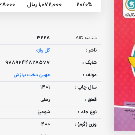
20/0%
1,072,000 ریال
68000
3228
شناسه کالا:
ناشر :
گل واژه
شابک :
9789644828577
مولف :
مهین دخت برازش
سال چاپ :
1401
قطع :
رحلی
نوع جلد :
شومیز
وزن (گرم) :
400