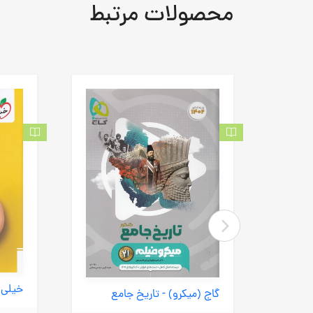
محصولات مرتبط
خیلی سبز (تست) - گسسته + آمار و احتمال جامع 98
گاج (میکرو) - تاریخ جامع