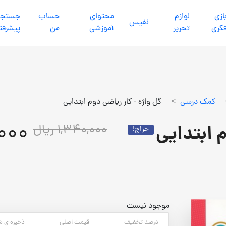
ازي
لوازم
محتواي
حساب
جستجو
نفيس
كري
تحرير
آموزشي
من
پیشرفت
كمك درسي
>
گل واژه - کار ریاضی دوم ابتدایی
2,000
م ابتدایی
1,340,000 ریال
حراج!
موجود نیست
درصد تخفیف
قیمت اصلی
ذخیره ی ش