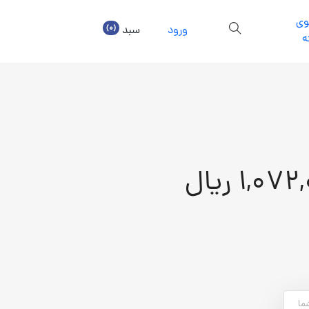
ی
(0)
ورود
سبد
ه
1,07 ریال
ما