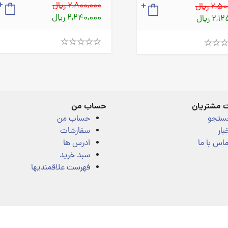
2,800,000 ریال
2, ریال
2,240,000 ریال
2, ریال
Rated
4.00
out
of
5
 مشتریان
حساب من
ستجو
حساب من
بار
سفارشات
اس با ما
ادرس ها
سبد خرید
فهرست علاقمندیها