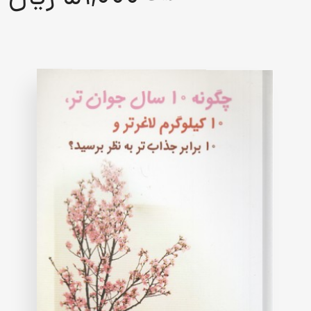
out
of
5
based
on
customer
rating