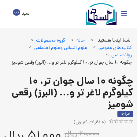
(0)
سبد
شما اینجا هستید
>
خانه
>
گروه محصولات
>
كتاب هاي عمومي
>
علوم انساني وعلوم اجتماعي
>
روانشناسي
>
چگونه 10 سال جوان تر، 10 کیلوگرم لاغر تر و... (البرز) رقعی شومیز
چگونه 10 سال جوان تر، 10
کیلوگرم لاغر تر و... (البرز) رقعی
شومیز
حراج!
(
0
نظرات کاربران)
Rated
1
51,000 ریال
60,000 ریال
5.00