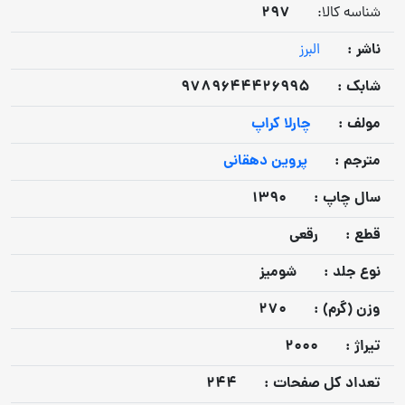
297
شناسه کالا:
ناشر :
البرز
شابک :
9789644426995
مولف :
چارلا کراپ
مترجم :
پروین دهقانی
سال چاپ :
1390
قطع :
رقعی
نوع جلد :
شومیز
وزن (گرم) :
270
تيراژ :
2000
تعداد كل صفحات :
244