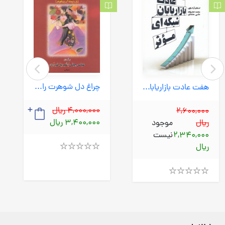
چراغ دل شوهرت را روشن کن (البرز) رقعی شومیز
هفت عادت بازاریابان شبکه ای موثر (درناقلم) رقعی شومیز
4,000,000 ریال
2,600,000
3,400,000 ریال
ریال
موجود
2,340,000
نیست
ریال
Rated
4.00
out
of
Rated
5
4.00
out
of
5