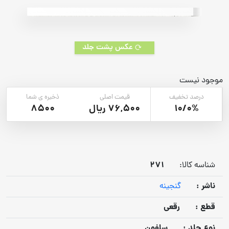
rating
عکس پشت جلد
موجود نیست
درصد تخفیف
قیمت اصلی
ذخیره ی شما
10/0%
76,500 ریال
8500
271
شناسه کالا:
ناشر :
گنجینه
قطع :
رقعی
نوع جلد :
سلفون