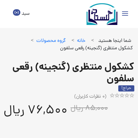
(0)
سبد
شما اینجا هستید
>
خانه
>
گروه محصولات
>
کشکول منتظری (گنجینه) رقعی سلفون
کشکول منتظری (گنجینه) رقعی
سلفون
حراج!
(
0
نظرات کاربران)
Rated
1
76,500 ریال
85,000 ریال
5.00
out
of
5
based
on
customer