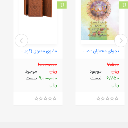
نجوای منتظران - دعای ندبه (خصال) 1/8 شومیز
مثنوی معنوی (گویا) وزیری جعبه دار چرم آقا میری
10,000,000
7,500
ریال
موجود
ریال
موجود
6,750
نیست
9,000,000
نیست
ریال
ریال
Rated
Rated
4.00
4.00
out
out
of
of
5
5