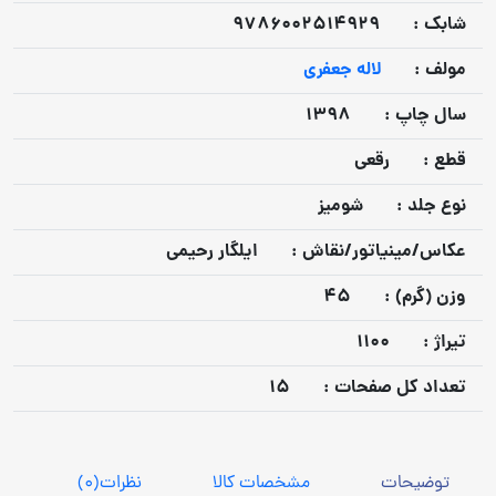
شابک :
9786002514929
مولف :
لاله جعفری
سال چاپ :
1398
قطع :
رقعی
نوع جلد :
شومیز
عكاس/مينياتور/نقاش :
ایلگار رحیمی
وزن (گرم) :
45
تيراژ :
1100
تعداد كل صفحات :
15
توضیحات
مشخصات کالا
نظرات
(0)