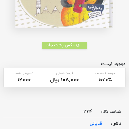
عکس پشت جلد
موجود نیست
درصد تخفیف
قیمت اصلی
ذخیره ی شما
10/0%
108,000 ریال
12000
264
شناسه کالا:
ناشر :
قدیانی