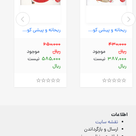
ریحانه و پیشی کوچولو - پیشی کوچولو! حسود شدی؟ (نردبان) خشتی شومیز
ریحانه و پیشی کوچولو - پیشی کوچولو! بگو به خود خودم دست نزن! (نردبان) خشتی شومیز
650,000
430,000
ریال
موجود
ریال
موجود
387,000
نیست
585,000
نیست
ریال
ریال
Rated
Rated
4.00
4.00
out
out
of
of
5
5
اطلاعات
نقشه سایت
ارسال و بازگرداندن