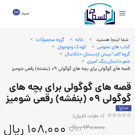
(0)
سبد
شما اینجا هستید
>
خانه
>
گروه محصولات
>
كتاب هاي عمومي
>
كودك ونوجوان
>
گروه"الف":پيش ازدبستان 0تا5سال
>
شعر،داستان،رنگ آميزي
>
قصه های گوگولی برای بچه های گوگولی 09 (بنفشه) رقعی شومیز
قصه های گوگولی برای بچه های
گوگولی 09 (بنفشه) رقعی شومیز
حراج!
(
0
نظرات کاربران)
Rated
1
108,000 ریال
120,000 ریال
5.00
out