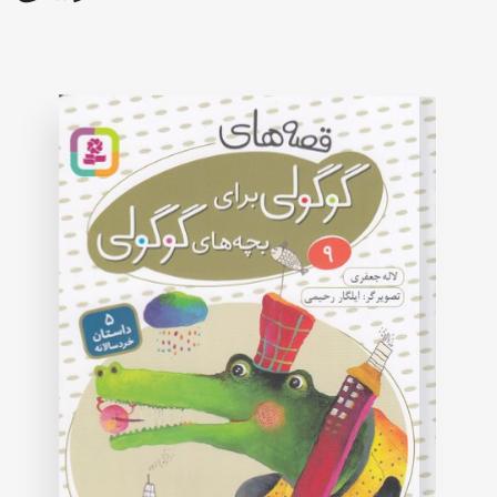
of
5
based
on
customer
rating