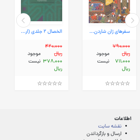
سفرهای ژان شاردن به ایران (دنیای نو) رقعی شومیز
الخصال 2 جلدی (ارمغان طوبی) وزیری سلفون
420,000
790,000
ریال
موجود
ریال
موجود
711,000
نیست
378,000
نیست
ریال
ریال
Rated
Rated
4.00
4.00
out
out
of
of
5
5
اطلاعات
نقشه سایت
ارسال و بازگرداندن