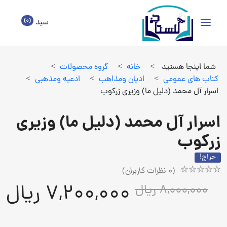
(0)
سبد
شما اینجا هستید
>
خانه
>
گروه محصولات
>
كتاب هاي عمومي
>
اديان ومذاهب
>
ادعيه ومذهبي
>
اسرار آل محمد (دلیل ما) وزیری زرکوب
اسرار آل محمد (دلیل ما) وزیری
زرکوب
حراج!
(
0
نظرات کاربران)
Rated
1
7,200,000 ریال
8,000,000 ریال
5.00
out
of
5
based