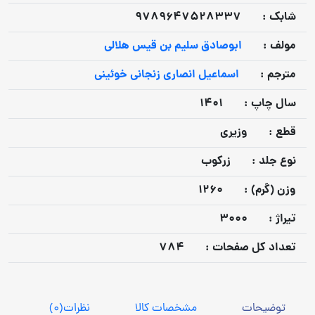
شابک :
9789647528337
مولف :
ابوصادق سلیم بن قیس هلالی
مترجم :
اسماعیل انصاری زنجانی خوئینی
سال چاپ :
1401
قطع :
وزیری
نوع جلد :
زرکوب
وزن (گرم) :
1260
تيراژ :
3000
تعداد كل صفحات :
784
توضیحات
مشخصات کالا
نظرات
(0)