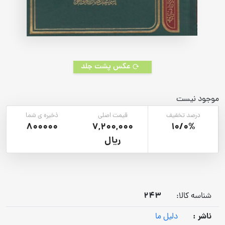
عکس پشت جلد
موجود نیست
درصد تخفیف
قیمت اصلی
ذخیره ی شما
800000
7,200,000
10/0%
ریال
243
شناسه کالا:
ناشر :
دلیل ما