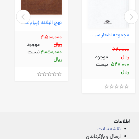
نهج البلاغه (پیام عدالت) وزیری جعبه دار چرم معطر
مجموعه اشعار سیدعلی صالحی - باران (نگاه) پالتویی سلفون
4,500,000
ریال
موجود
620,000
4,050,000
نیست
ریال
موجود
ریال
527,000
نیست
ریال
Rated
4.00
out
Rated
of
4.00
5
out
of
5
اطلاعات
نقشه سایت
ارسال و بازگرداندن