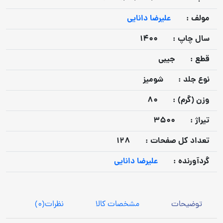
مولف :
علیرضا دانایی
سال چاپ :
1400
قطع :
جیبی
نوع جلد :
شومیز
وزن (گرم) :
80
تيراژ :
3500
تعداد كل صفحات :
128
گردآورنده :
علیرضا دانایی
توضیحات
مشخصات کالا
نظرات
(0)