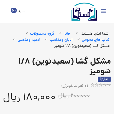
(0)
سبد
شما اینجا هستید
>
خانه
>
گروه محصولات
>
كتاب هاي عمومي
>
اديان ومذاهب
>
ادعيه ومذهبي
>
مشکل گشا (سعیدنوین) 1/8 شومیز
مشکل گشا (سعیدنوین) 1/8
شومیز
حراج!
(
0
نظرات کاربران)
Rated
1
180,000 ریال
200,000 ریال
5.00
out
of
5
based