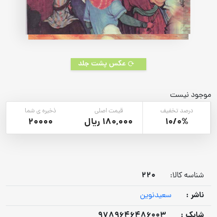
عکس پشت جلد
موجود نیست
درصد تخفیف
قیمت اصلی
ذخیره ی شما
10/0%
180,000 ریال
20000
220
شناسه کالا:
ناشر :
سعیدنوین
شابک :
9789646486003