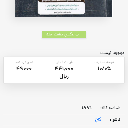
عکس پشت جلد
موجود نیست
درصد تخفیف
قیمت اصلی
ذخیره ی شما
49000
441,000
10/0%
ریال
1871
شناسه کالا:
ناشر :
گاج