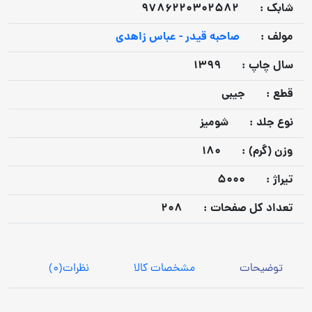
شابک :
9786220302582
مولف :
صاحبه قیدر - عباس زاهدی
سال چاپ :
1399
قطع :
جیبی
نوع جلد :
شومیز
وزن (گرم) :
180
تيراژ :
5000
تعداد كل صفحات :
208
توضیحات
مشخصات کالا
نظرات
(0)