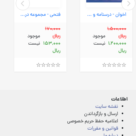
اخوان - درسنامه و تست سیر تا پیاز کنکور گرافیک فنی و حرفه ای کاردانش 99
فتحی - مجموعه دروس پایه پنجم ابتدایی
170,000
1,500,000
ریال
موجود
ریال
موجود
1,200,000
نیست
153,000
نیست
ریال
ریال
Rated
Rated
4.00
4.00
out
out
of
of
5
5
اطلاعات
نقشه سایت
ارسال و بازگرداندن
اعلامیه حفظ حریم خصوصی
قوانین و مقررات
درباره ما