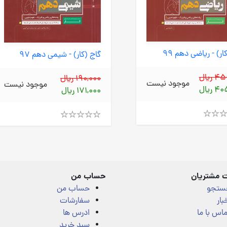
ار) - ریاضی دهم 99
گاج (کار) - شیمی دهم 97
 ریال
190,000 ریال
موجود نیست
موجود نیست
 ریال
171,000 ریال
Rated
4.00
out
of
5
 مشتریان
حساب من
ستجو
حساب من
بار
سفارشات
اس با ما
ادرس ها
سبد خرید