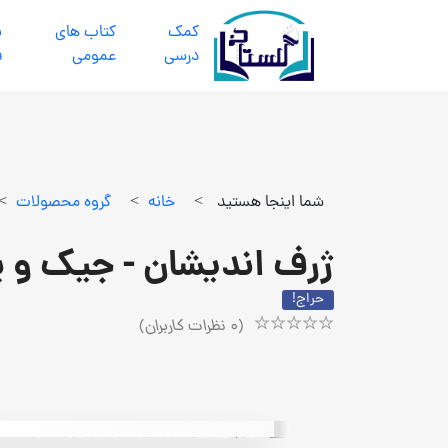
كمك
كتاب هاي
ب
درسي
عمومي
ف
شما اینجا هستید
>
خانه
>
گروه محصولات
>
ژرف اندیشان - جیک و 
حراج!
(
0
نظرات کاربران)
Rated
1
5.00
out
of
5
based
on