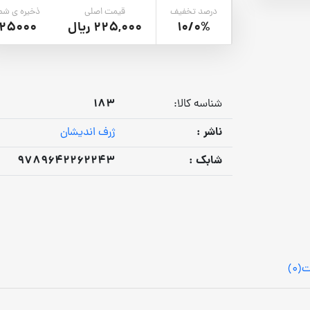
درصد تخفیف
قیمت اصلی
ذخیره ی شم
10/0%
225,000 ریال
25000
183
شناسه کالا:
ناشر :
ژرف اندیشان
شابک :
9789642262243
ت
(0)