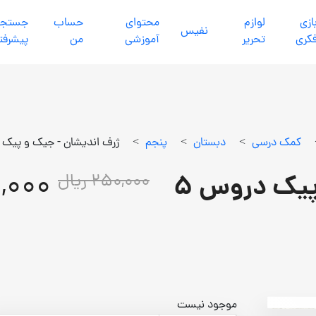
ازي
لوازم
محتواي
حساب
جستجو
نفيس
كري
تحرير
آموزشي
من
پیشرفت
كمك درسي
>
دبستان
>
پنجم
>
ژرف اندیشان - جیک و پیک 
25,000
پیک دروس 5
250,000 ریال
موجود نیست