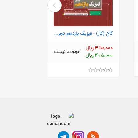
295,000 ریال
گاج (کار) - فیزیک یازدهم تجربی
236,000 ریال
450,000 ریال
موجود نیست
405,000 ریال
Rated
4.00
out
of
Rated
5
4.00
out
of
5