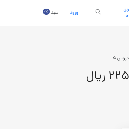
ی
(0)
ورود
سبد
ه
دروس 5
2 ریال