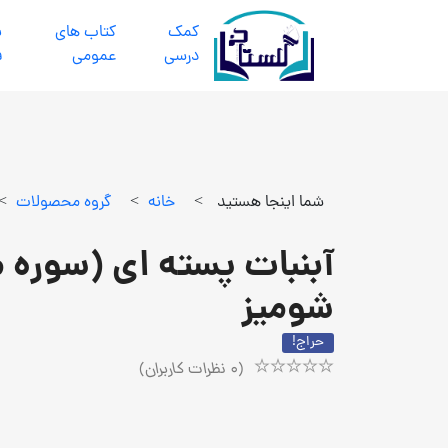
كمك
كتاب هاي
ب
درسي
عمومي
ف
شما اینجا هستید
>
خانه
>
گروه محصولات
>
آبنبات پسته ای (سوره م
شومیز
حراج!
(
0
نظرات کاربران)
Rated
1
5.00
out
of