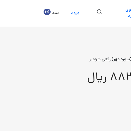
ی
(0)
ورود
سبد
ه
(سوره مهر) رقعی شومیز
8 ریال