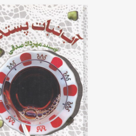
5
based
on
customer
rating