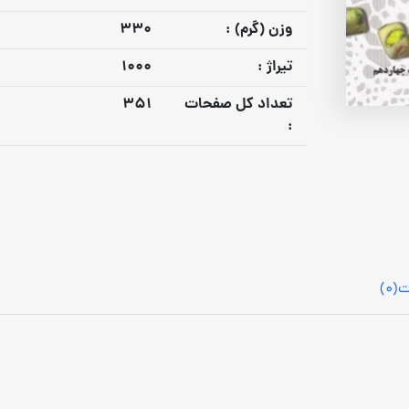
وزن (گرم) :
330
تيراژ :
1000
تعداد كل صفحات
351
:
ت
(0)