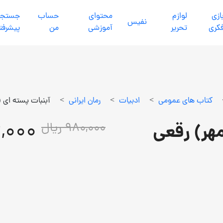
ازي
لوازم
محتواي
حساب
جستجو
نفيس
كري
تحرير
آموزشي
من
پیشرفت
كتاب هاي عمومي
>
ادبيات
>
رمان ايراني
>
آبنبات پسته ای 
82,000
هر) رقعی
980,000 ریال