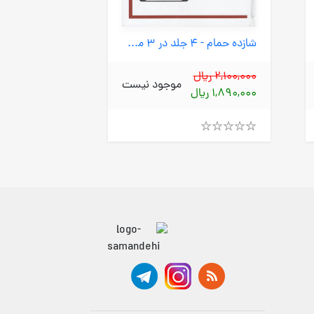
شازده حمام - 4 جلد در 3 مجلد (گوتنبرگ) وزیری قابدار
2,100,000 ریال
11,000,000 ریال
موجود نیست
1,890,000 ریال
9,350,000 ریال
Rated
Rated
4.00
4.00
out
out
of
of
5
5