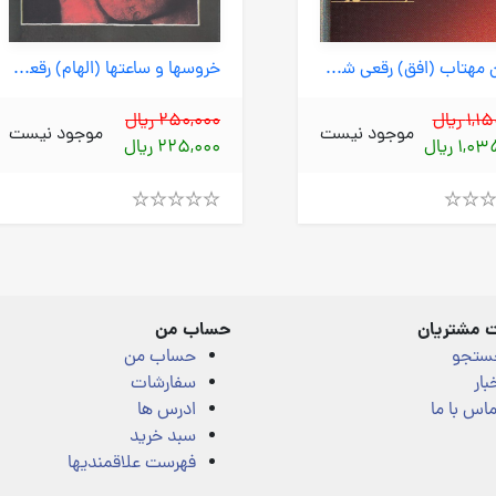
مهمان مهتاب (افق) رقعی شومیز
خروسها و ساعتها (الهام) رقعی شومیز
1 ریال
250,000 ریال
موجود نیست
موجود نیست
1, ریال
225,000 ریال
Rated
4.00
out
of
5
 مشتریان
حساب من
ستجو
حساب من
بار
سفارشات
اس با ما
ادرس ها
سبد خرید
فهرست علاقمندیها