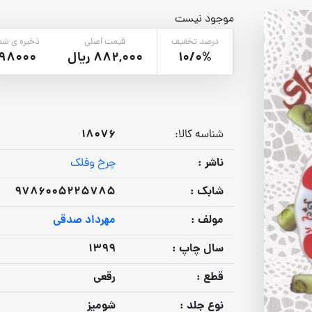
موجود نیست
درصد تخفیف
قیمت اصلی
ذخیره ی شم
10/0%
882,000 ریال
98000
18076
شناسه کالا:
ناشر :
چرخ وفلک
شابک :
9786005225785
مولف :
مهرداد صدقی
سال چاپ :
1399
قطع :
رقعی
نوع جلد :
شومیز