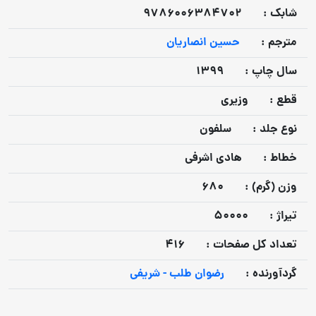
شابک :
9786006384702
مترجم :
حسین انصاریان
سال چاپ :
1399
قطع :
وزیری
نوع جلد :
سلفون
خطاط :
هادی اشرفی
وزن (گرم) :
680
تيراژ :
50000
تعداد كل صفحات :
416
گردآورنده :
رضوان طلب - شریفی