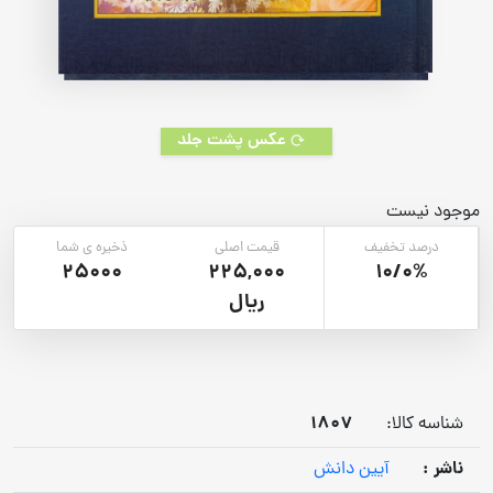
عکس پشت جلد
موجود نیست
درصد تخفیف
قیمت اصلی
ذخیره ی شما
25000
225,000
10/0%
ریال
1807
شناسه کالا:
ناشر :
آیین دانش