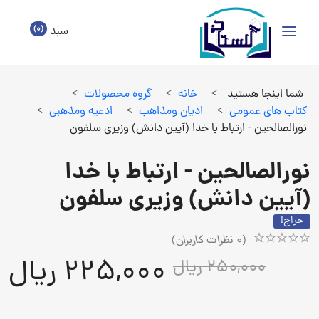
(0)
سبد
شما اینجا هستید
>
خانه
>
گروه محصولات
>
كتاب هاي عمومي
>
اديان ومذاهب
>
ادعيه ومذهبي
>
نورالصالحین - ارتباط با خدا (آیین دانش) وزیری سلفون
نورالصالحین - ارتباط با خدا
(آیین دانش) وزیری سلفون
حراج!
(
0
نظرات کاربران)
Rated
1
225,000 ریال
250,000 ریال
5.00
out
of
5
based