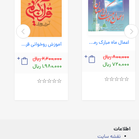
اعمال ماه مبارک رمضان (آیین دانش) 1/8 شومیز
آموزش روخوانی قرآن کریم - سطح 1 (بین الملل) وزیری شومیز
800,000 ریال
2,200,000 ریال
720,000 ریال
1,980,000 ریال
Rated
Rated
4.00
4.00
out
out
of
of
5
5
اطلاعات
نقشه سایت